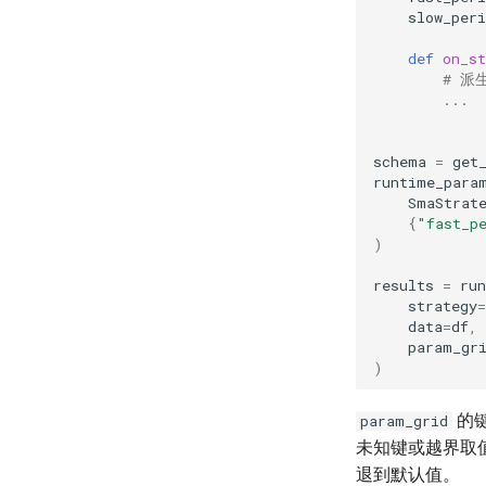
slow_peri
def
on_st
# 派
...
schema
=
get
runtime_para
SmaStrat
{
"fast_p
)
results
=
run
strategy
=
data
=
df
,
param_gr
)
的
param_grid
未知键或越界取
退到默认值。