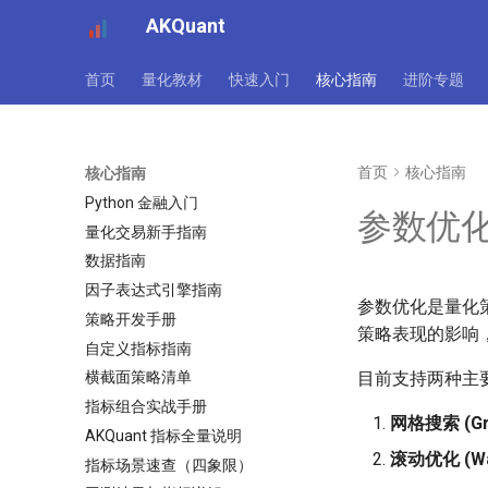
AKQuant
首页
量化教材
快速入门
核心指南
进阶专题
首页
核心指南
核心指南
Python 金融入门
参数优
量化交易新手指南
数据指南
因子表达式引擎指南
参数优化是量化策
策略开发手册
策略表现的影响
自定义指标指南
目前支持两种主
横截面策略清单
指标组合实战手册
网格搜索 (Gri
AKQuant 指标全量说明
滚动优化 (Walk
指标场景速查（四象限）