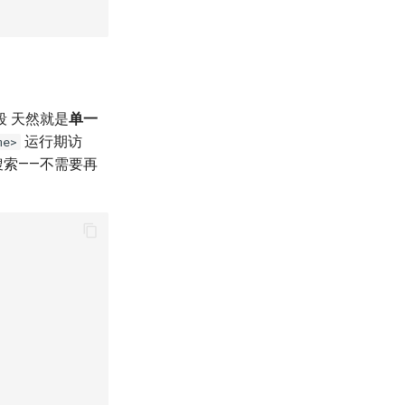
字段 天然就是
单一
运行期访
me>
索——不需要再