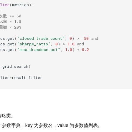
lter
(
metrics
):
件：
次数 >= 50
比率 > 1.0
回撤 < 20%
ics
.
get
(
"closed_trade_count"
,
0
)
>=
50
and
ics
.
get
(
"sharpe_ratio"
,
0
)
>
1.0
and
ics
.
get
(
"max_drawdown_pct"
,
1.0
)
<
0.2
_grid_search
(
lter
=
result_filter
 策略类。
: 参数字典，key 为参数名，value 为参数值列表。