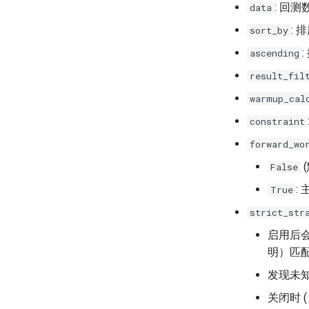
: 回测
data
:
sort_by
ascending
result_fil
warmup_cal
constraint
forward_wo
False
:
True
strict_str
启用后
明）匹
发现未
关闭时 (