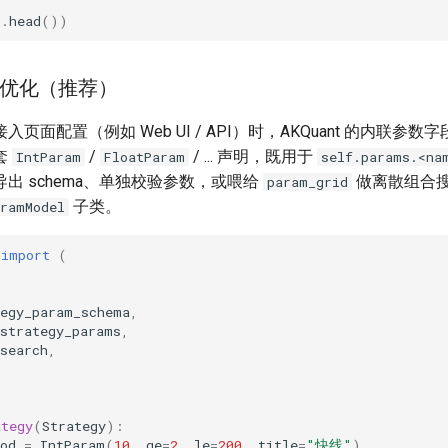
s
.
head
())
优化（推荐）
页面配置（例如 Web UI / API）时，AKQuant 的内联参数
套
/
/ ... 声明，既用于
IntParam
FloatParam
self.params.<na
出 schema、单独校验参数，或喂给
做离散组合搜
param_grid
子类。
aramModel
import
(
,
tegy_param_schema
,
_strategy_params
,
search
,
ategy
(
Strategy
):
od
=
IntParam
(
10
,
ge
=
2
,
le
=
200
,
title
=
"快线"
)