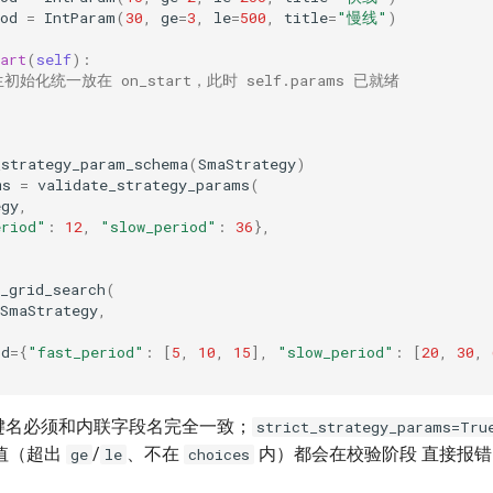
od
=
IntParam
(
30
,
ge
=
3
,
le
=
500
,
title
=
"慢线"
)
art
(
self
):
生初始化统一放在 on_start，此时 self.params 已就绪
_strategy_param_schema
(
SmaStrategy
)
ms
=
validate_strategy_params
(
egy
,
eriod"
:
12
,
"slow_period"
:
36
},
_grid_search
(
SmaStrategy
,
id
=
{
"fast_period"
:
[
5
,
10
,
15
],
"slow_period"
:
[
20
,
30
,
键名必须和内联字段名完全一致；
strict_strategy_params=Tru
值（超出
/
、不在
内）都会在校验阶段 直接报
ge
le
choices