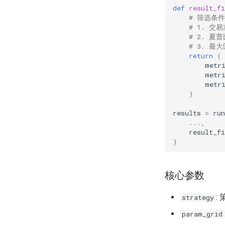
def
result_fi
# 筛选条
# 1. 交易
# 2. 夏普
# 3. 最大
return
(
metr
metr
metr
)
results
=
run
...
,
result_fi
)
核心参数
:
strategy
param_grid