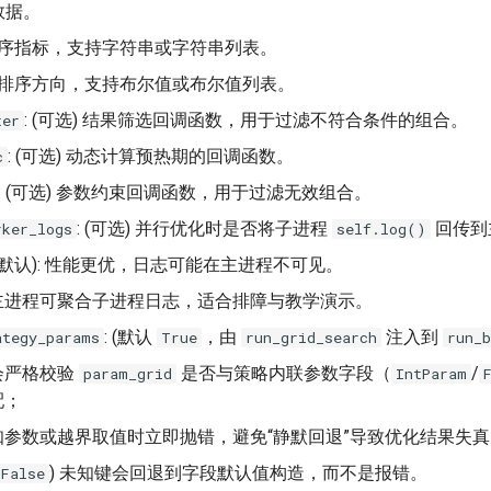
数据。
 排序指标，支持字符串或字符串列表。
: 排序方向，支持布尔值或布尔值列表。
: (可选) 结果筛选回调函数，用于过滤不符合条件的组合。
ter
: (可选) 动态计算预热期的回调函数。
c
: (可选) 参数约束回调函数，用于过滤无效组合。
: (可选) 并行优化时是否将子进程
回传到
rker_logs
self.log()
(默认): 性能更优，日志可能在主进程不可见。
 主进程可聚合子进程日志，适合排障与教学演示。
: (默认
，由
注入到
ategy_params
True
run_grid_search
run_b
会严格校验
是否与策略内联参数字段（
/
param_grid
IntParam
配；
知参数或越界取值时立即抛错，避免“静默回退”导致优化结果失真
) 未知键会回退到字段默认值构造，而不是报错。
False