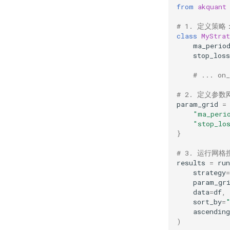
from
akquant
# 1. 定义策略
class
MyStrat
ma_perio
stop_loss
# ... on
# 2. 定义参
param_grid
=
"ma_peri
"stop_lo
}
# 3. 运行网格
results
=
run
strategy
=
param_gr
data
=
df
,
sort_by
=
ascending
)