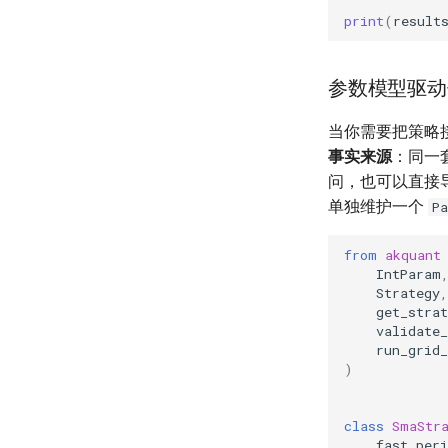
print
(
result
参数模型驱动
当你需要把策略接入
事实来源
：同一
问，也可以直接导
单独维护一个
P
from
akquant
IntParam
Strategy
,
get_stra
validate
run_grid_
)
class
SmaStr
fast_peri