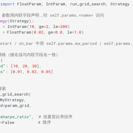
import
FloatParam
,
IntParam
,
run_grid_search
,
Strategy
：参数用内联字段声明，经 self.params.<name> 访问
egy
(
Strategy
):
d
=
IntParam
(
10
,
ge
=
2
,
le
=
200
)
=
FloatParam
(
0.02
,
ge
=
0.0
,
le
=
1.0
)
_start / on_bar 中用 self.params.ma_period / self.params.
数网格（键名须与内联字段名一致）
{
od"
:
[
10
,
20
,
30
],
ss"
:
[
0.01
,
0.02
,
0.05
]
搜索
_grid_search
(
MyStrategy
,
id
=
param_grid
,
"sharpe_ratio"
,
# 按夏普比率排序
=
False
# 降序