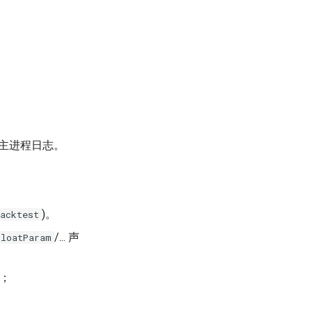
主进程日志。
)。
acktest
/... 声
FloatParam
；