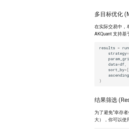
多目标优化 (Mult
在实际交易中，
AKQuant 支
results
=
run
strategy
=
param_gr
data
=
df
,
sort_by
=
[
ascending
)
结果筛选 (Result
为了避免“幸存
大），你可以使