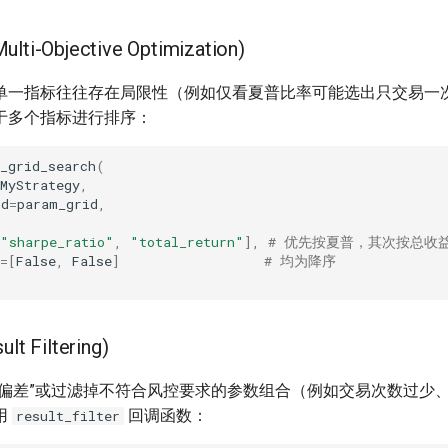
i-Objective Optimization)
单一指标往往存在局限性（例如仅看夏普比率可能选出只交易一
持基于多个指标进行排序：
_grid_search
(
MyStrategy
,
id
=
param_grid
,
"sharpe_ratio"
,
"total_return"
],
# 优先按夏普，其次按总收
=
[
False
,
False
]
# 均为降序
 Filtering)
者偏差”或过滤掉不符合风控要求的参数组合（例如交易次数过少
用
回调函数：
result_filter