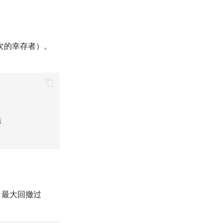
次的幸存者）。
益
、最大回撤过