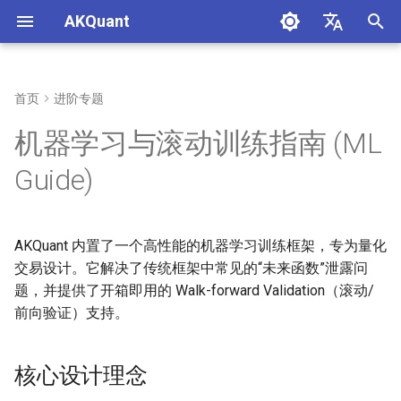
AKQuant
正
中文
在
English
首页
进阶专题
核心设计理念
初
机器学习与滚动训练指南 (ML
始
1. Signal (信号) 与 Action (决
Guide)
策) 分离
化
搜
2. Adapter 模式 (适配器)
AKQuant 内置了一个高性能的机器学习训练框架，专为量化
索
交易设计。它解决了传统框架中常见的“未来函数”泄露问
3. Walk-forward Validation
引
题，并提供了开箱即用的 Walk-forward Validation（滚动/
(滚动验证)
前向验证）支持。
擎
4. 防止未来函数 (Look-
ahead Bias)
核心设计理念