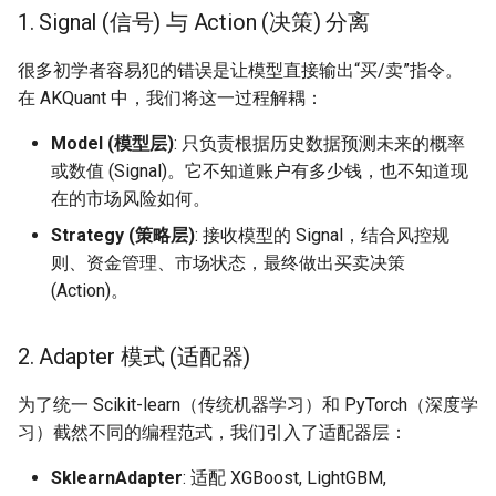
5. 防止数据泄露：使用
1. Signal (信号) 与 Action (决策) 分离
Pipeline
很多初学者容易犯的错误是让模型直接输出“买/卖”指令。
6. 当前兼容模式下的模型生
在 AKQuant 中，我们将这一过程解耦：
命周期
Model (模型层)
: 只负责根据历史数据预测未来的概率
完整可运行示例
或数值 (Signal)。它不知道账户有多少钱，也不知道现
在的市场风险如何。
运行结果示例
Strategy (策略层)
: 接收模型的 Signal，结合风控规
则、资金管理、市场状态，最终做出买卖决策
进阶指南
(Action)。
1. 特征工程建议
2. Adapter 模式 (适配器)
2. 模型持久化 (Save/Load)
为了统一 Scikit-learn（传统机器学习）和 PyTorch（深度学
习）截然不同的编程范式，我们引入了适配器层：
3. 深度学习支持 (PyTorch)
SklearnAdapter
: 适配 XGBoost, LightGBM,
API 参考