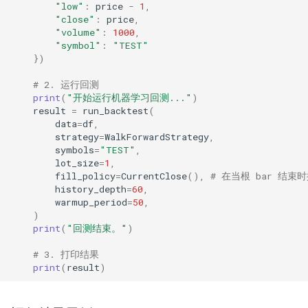
"low"
:
price
-
1
,
"close"
:
price
,
"volume"
:
1000
,
"symbol"
:
"TEST"
})
# 2. 运行回测
print
(
"开始运行机器学习回测..."
)
result
=
run_backtest
(
data
=
df
,
strategy
=
WalkForwardStrategy
,
symbols
=
"TEST"
,
lot_size
=
1
,
fill_policy
=
CurrentClose
(),
# 在当根 bar 结束
history_depth
=
60
,
warmup_period
=
50
,
)
print
(
"回测结束。"
)
# 3. 打印结果
print
(
result
)