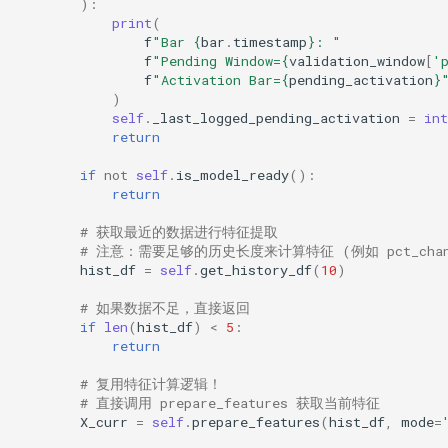
):
print
(
f
"Bar 
{
bar
.
timestamp
}
: "
f
"Pending Window=
{
validation_window
[
'
f
"Activation Bar=
{
pending_activation
}
)
self
.
_last_logged_pending_activation
=
int
return
if
not
self
.
is_model_ready
():
return
# 获取最近的数据进行特征提取
# 注意：需要足够的历史长度来计算特征 (例如 pct_chang
hist_df
=
self
.
get_history_df
(
10
)
# 如果数据不足，直接返回
if
len
(
hist_df
)
<
5
:
return
# 复用特征计算逻辑！
# 直接调用 prepare_features 获取当前特征
X_curr
=
self
.
prepare_features
(
hist_df
,
mode
=