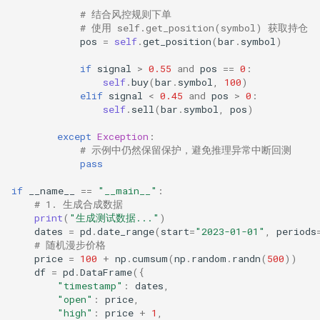
# 结合风控规则下单
# 使用 self.get_position(symbol) 获取持仓
pos
=
self
.
get_position
(
bar
.
symbol
)
if
signal
>
0.55
and
pos
==
0
:
self
.
buy
(
bar
.
symbol
,
100
)
elif
signal
<
0.45
and
pos
>
0
:
self
.
sell
(
bar
.
symbol
,
pos
)
except
Exception
:
# 示例中仍然保留保护，避免推理异常中断回测
pass
if
__name__
==
"__main__"
:
# 1. 生成合成数据
print
(
"生成测试数据..."
)
dates
=
pd
.
date_range
(
start
=
"2023-01-01"
,
periods
# 随机漫步价格
price
=
100
+
np
.
cumsum
(
np
.
random
.
randn
(
500
))
df
=
pd
.
DataFrame
({
"timestamp"
:
dates
,
"open"
:
price
,
"high"
:
price
+
1
,