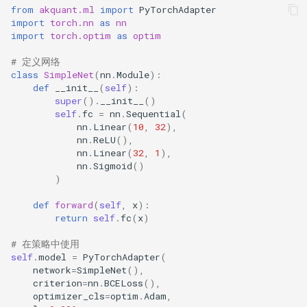
from
akquant.ml
import
PyTorchAdapter
import
torch.nn
as
nn
import
torch.optim
as
optim
# 定义网络
class
SimpleNet
(
nn
.
Module
):
def
__init__
(
self
):
super
()
.
__init__
()
self
.
fc
=
nn
.
Sequential
(
nn
.
Linear
(
10
,
32
),
nn
.
ReLU
(),
nn
.
Linear
(
32
,
1
),
nn
.
Sigmoid
()
)
def
forward
(
self
,
x
):
return
self
.
fc
(
x
)
# 在策略中使用
self
.
model
=
PyTorchAdapter
(
network
=
SimpleNet
(),
criterion
=
nn
.
BCELoss
(),
optimizer_cls
=
optim
.
Adam
,