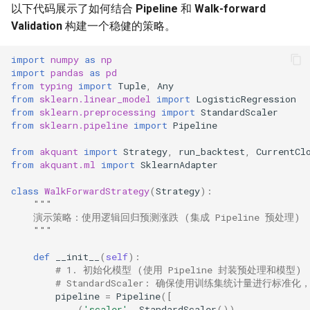
以下代码展示了如何结合
Pipeline
和
Walk-forward
Validation
构建一个稳健的策略。
import
numpy
as
np
import
pandas
as
pd
from
typing
import
Tuple
,
Any
from
sklearn.linear_model
import
LogisticRegression
from
sklearn.preprocessing
import
StandardScaler
from
sklearn.pipeline
import
Pipeline
from
akquant
import
Strategy
,
run_backtest
,
CurrentCl
from
akquant.ml
import
SklearnAdapter
class
WalkForwardStrategy
(
Strategy
):
"""
    演示策略：使用逻辑回归预测涨跌 (集成 Pipeline 预处理)
    """
def
__init__
(
self
):
# 1. 初始化模型 (使用 Pipeline 封装预处理和模型)
# StandardScaler: 确保使用训练集统计量进行标准
pipeline
=
Pipeline
([
(
'scaler'
,
StandardScaler
()),