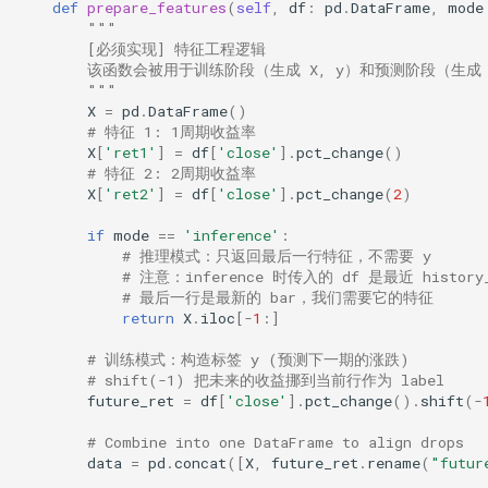
def
prepare_features
(
self
,
df
:
pd
.
DataFrame
,
mode
"""
        [必须实现] 特征工程逻辑
        该函数会被用于训练阶段（生成 X, y）和预测阶段（生成
        """
X
=
pd
.
DataFrame
()
# 特征 1: 1周期收益率
X
[
'ret1'
]
=
df
[
'close'
]
.
pct_change
()
# 特征 2: 2周期收益率
X
[
'ret2'
]
=
df
[
'close'
]
.
pct_change
(
2
)
if
mode
==
'inference'
:
# 推理模式：只返回最后一行特征，不需要 y
# 注意：inference 时传入的 df 是最近 history
# 最后一行是最新的 bar，我们需要它的特征
return
X
.
iloc
[
-
1
:]
# 训练模式：构造标签 y (预测下一期的涨跌)
# shift(-1) 把未来的收益挪到当前行作为 label
future_ret
=
df
[
'close'
]
.
pct_change
()
.
shift
(
-
# Combine into one DataFrame to align drops
data
=
pd
.
concat
([
X
,
future_ret
.
rename
(
"futur