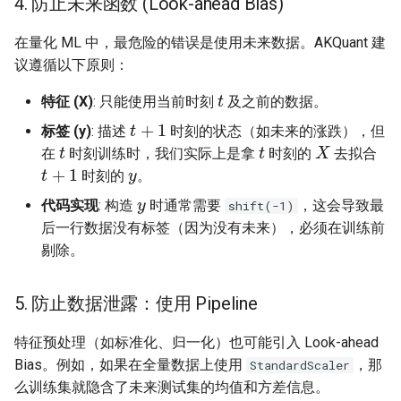
4. 防止未来函数 (Look-ahead Bias)
在量化 ML 中，最危险的错误是使用未来数据。AKQuant 建
议遵循以下原则：
t
特征 (X)
: 只能使用当前时刻
及之前的数据。
t
+
1
标签 (y)
: 描述
时刻的状态（如未来的涨跌），但
t
t
X
y
在
时刻训练时，我们实际上是拿
时刻的
去拟合
t
+
1
时刻的
。
y
代码实现
: 构造
时通常需要
，这会导致最
shift(-1)
后一行数据没有标签（因为没有未来），必须在训练前
剔除。
5. 防止数据泄露：使用 Pipeline
特征预处理（如标准化、归一化）也可能引入 Look-ahead
Bias。例如，如果在全量数据上使用
，那
StandardScaler
么训练集就隐含了未来测试集的均值和方差信息。