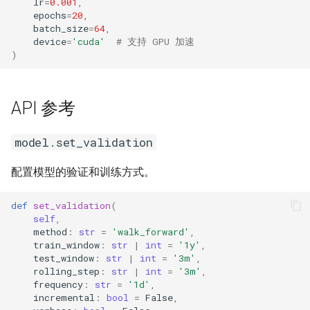
lr
=
0.001
,
epochs
=
20
,
batch_size
=
64
,
device
=
'cuda'
# 支持 GPU 加速
)
API 参考
model.set_validation
配置模型的验证和训练方式。
def
set_validation
(
self
,
method
:
str
=
'walk_forward'
,
train_window
:
str
|
int
=
'1y'
,
test_window
:
str
|
int
=
'3m'
,
rolling_step
:
str
|
int
=
'3m'
,
frequency
:
str
=
'1d'
,
incremental
:
bool
=
False
,