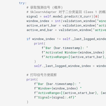
try
:
# 获取预测信号 (概率)
# SklearnAdapter 对于二分类返回 Class 1 的
signal
=
self
.
model
.
predict
(
X_curr
)[
0
]
window_index
=
int
(
validation_window
[
"win
active_start_bar
=
validation_window
[
"act
active_end_bar
=
validation_window
[
"activ
if
window_index
!=
self
.
_last_logged_wind
print
(
f
"Bar 
{
bar
.
timestamp
}
: "
f
"Activated Window=
{
window_index
}
f
"ActiveRange=[
{
active_start_bar
}
)
self
.
_last_logged_window_index
=
windo
# 打印信号方便观察
print
(
f
"Bar 
{
bar
.
timestamp
}
: "
f
"Window=
{
window_index
}
 "
f
"ActiveRange=[
{
active_start_bar
}
, 
{
a
f
"Signal=
{
signal
:
.4f
}
"
)