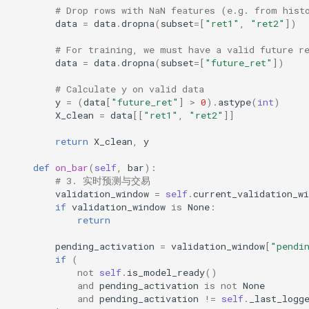
# Drop rows with NaN features (e.g. from hist
data
=
data
.
dropna
(
subset
=
[
"ret1"
,
"ret2"
])
# For training, we must have a valid future r
data
=
data
.
dropna
(
subset
=
[
"future_ret"
])
# Calculate y on valid data
y
=
(
data
[
"future_ret"
]
>
0
)
.
astype
(
int
)
X_clean
=
data
[[
"ret1"
,
"ret2"
]]
return
X_clean
,
y
def
on_bar
(
self
,
bar
):
# 3. 实时预测与交易
validation_window
=
self
.
current_validation_wi
if
validation_window
is
None
:
return
pending_activation
=
validation_window
[
"pendi
if
(
not
self
.
is_model_ready
()
and
pending_activation
is
not
None
and
pending_activation
!=
self
.
_last_logg