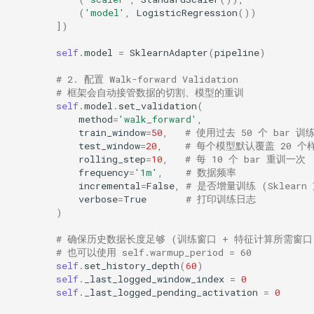
(
'model'
,
LogisticRegression
())
])
self
.
model
=
SklearnAdapter
(
pipeline
)
# 2. 配置 Walk-forward Validation
# 框架会自动接管数据的切割、模型的重训
self
.
model
.
set_validation
(
method
=
'walk_forward'
,
train_window
=
50
,
# 使用过去 50 个 bar 训
test_window
=
20
,
# 每个模型默认覆盖 20 个样
rolling_step
=
10
,
# 每 10 个 bar 重训一次
frequency
=
'1m'
,
# 数据频率
incremental
=
False
,
# 是否增量训练 (Sklearn 支
verbose
=
True
# 打印训练日志
)
# 确保历史数据长度足够 (训练窗口 + 特征计算所需窗口
# 也可以使用 self.warmup_period = 60
self
.
set_history_depth
(
60
)
self
.
_last_logged_window_index
=
0
self
.
_last_logged_pending_activation
=
0