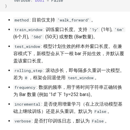
verbose
:
bool
=
False
)
: 目前仅支持
。
method
'walk_forward'
: 训练窗口长度。支持
(1年),
train_window
'1y'
'6m'
(6个月),
(50天) 或整数 (Bar数量)。
'50d'
: 模型计划生效的样本外窗口长度。在兼
test_window
容模式下，新模型会从下一根 bar 开始生效，并默认覆
盖该窗口长度。
: 滚动步长，即每隔多久重训一次模型。
rolling_step
若为
，框架会回退使用
。
0
test_window
: 数据的频率，用于将时间字符串正确转换
frequency
为 Bar 数量 (例如 '1d' 下 1y=252 bars)。
: 是否使用增量学习（在上次活动模型基
incremental
础上继续训练）还是从头重训。默认为
。
False
: 是否打印训练日志，默认为
。
verbose
False