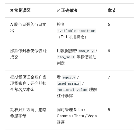
❌ 常见误区
✅ 正确做法
章节
A 股当日买入当日卖
检查
6
出
available_position
（T+1 可用持仓）
涨跌停封板仍假设能
用数据携带
/
6
can_buy
成交
等标记辅助
can_sell
判定
把期货保证金账户当
看
/
7
equity
现货账户，开仓即扣
/
used_margin
全额名义本金
理解
notional_value
杠杆暴露
期权只押方向、忽略
同时管理 Delta /
8
希腊字母
Gamma / Theta / Vega
暴露