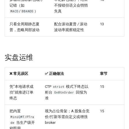
记错（如
不报错但语义会悄悄
/
）
失真
MACD
BBANDS
只看全周期静态夏
配合滚动夏普 / 滚动
13
普，忽略局部波动
波动率观察稳定性
实盘运维
❌ 常见误区
✅ 正确做法
章节
凭"本地请求成
CTP
模式下终态以
15
strict
功"就推进订单
柜台
回报为
OnRtnOrder
终态
准
把内置
视为占位骨架；A 股集合竞
15
价/打新等需自定义或增强
MiniQMT/PTra
当生产级开
broker
de
箱即用