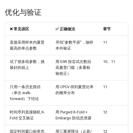
优化与验证
❌ 常见误区
✅ 正确做法
章节
直接采用样本内夏普
寻找"参数平原"，做样
11
最高的单点参数
本外验证
试了很多组参数，挑
用 DSR 按尝试次数抬
10、11
最好的就上
高夏普门槛（多重检
验校正）
只用一条历史路径
用 CPCV 得到夏普比率
11
（单次 walk-
的概率分布
forward）下结论
时间序列直接随机 K-
用 Purged K-Fold +
12
Fold 交叉验证
Embargo 防信息泄露
固定时间窗口标签忽
用三重屏障法（止盈/
12