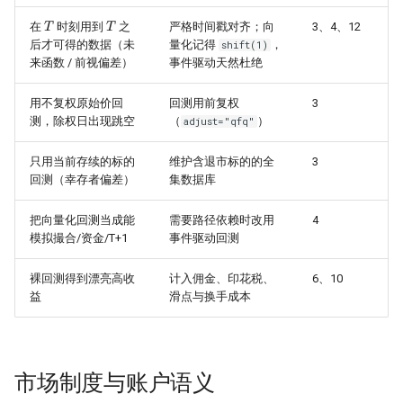
g
T
T
Chap 14 - High-Performance
在
时刻用到
之
严格时间戳对齐；向
3、4、12
s
Factor Mining and Expression
后才可得的数据（未
量化记得
，
shift(1)
来函数 / 前视偏差）
事件驱动天然杜绝
Engine
e
用不复权原始价回
回测用前复权
3
a
测，除权日出现跳空
（
）
adjust="qfq"
r
只用当前存续的标的
维护含退市标的的全
3
c
回测（幸存者偏差）
集数据库
h
把向量化回测当成能
需要路径依赖时改用
4
模拟撮合/资金/T+1
事件驱动回测
裸回测得到漂亮高收
计入佣金、印花税、
6、10
益
滑点与换手成本
市场制度与账户语义