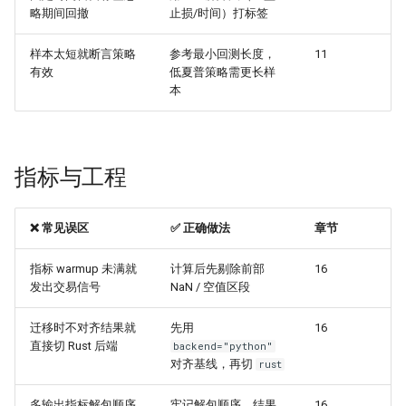
略期间回撤
止损/时间）打标签
样本太短就断言策略
参考最小回测长度，
11
有效
低夏普策略需更长样
本
指标与工程
❌ 常见误区
✅ 正确做法
章节
指标 warmup 未满就
计算后先剔除前部
16
发出交易信号
NaN / 空值区段
迁移时不对齐结果就
先用
16
直接切 Rust 后端
backend="python"
对齐基线，再切
rust
多输出指标解包顺序
牢记解包顺序，结果
16