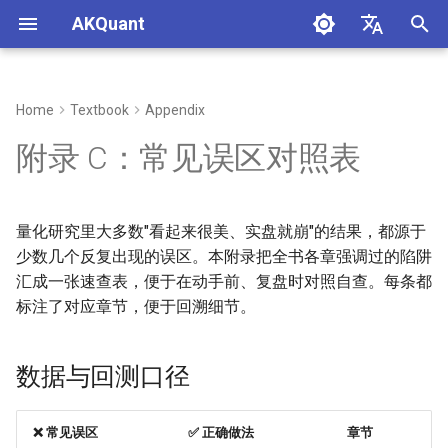
AKQuant
I
中文
n
English
Home
Textbook
Appendix
Chap 1 - Quantitative
Chap 4 - Event-Driven
Chap 6 - A-Share Market
Chap 10 - Strategy Evaluation
Chap 15 - Live Trading
Chap 16 - AKQuant Technical
数据与回测口径
i
附录 C：常见误区对照表
Investment Overview and
Backtesting Principles
Microstructure and Strategy
Framework and Risk Metrics
Systems and Operations
Indicator System and
t
Environment Setup
Practice
Application
市场制度与账户语义
Chap 5 - Strategy
Chap 11 - Parameter
i
量化研究里大多数"看起来很美、实盘就崩"的结果，都源于
Chap 2 - Quantitative
Development in Practice
Chap 7 - Futures Market and
Optimization and Robustness
优化与验证
a
Programming Basics
Derivatives Strategies
Validation
少数几个反复出现的误区。本附录把全书各章强调过的陷阱
汇成一张速查表，便于在动手前、复盘时对照自查。每条都
指标与工程
l
Chap 3 - Financial Data
Chap 8 - Options Pricing and
Chap 12 - Machine Learning in
标注了对应章节，便于回溯细节。
i
Acquisition and Processing
Volatility Strategies
Quantitative Investing
实盘运维
z
数据与回测口径
Chap 9 - Fund Investment and
Chap 13 - Strategy
i
Asset Allocation Theory
Visualization and Report
Analysis
n
❌ 常见误区
✅ 正确做法
章节