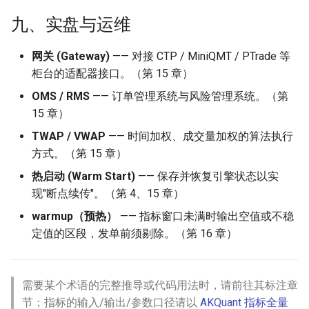
九、实盘与运维
网关 (Gateway)
—— 对接 CTP / MiniQMT / PTrade 等
柜台的适配器接口。（第 15 章）
OMS / RMS
—— 订单管理系统与风险管理系统。（第
15 章）
TWAP / VWAP
—— 时间加权、成交量加权的算法执行
方式。（第 15 章）
热启动 (Warm Start)
—— 保存并恢复引擎状态以实
现"断点续传"。（第 4、15 章）
warmup（预热）
—— 指标窗口未满时输出空值或不稳
定值的区段，发单前须剔除。（第 16 章）
需要某个术语的完整推导或代码用法时，请前往其标注章
节；指标的输入/输出/参数口径请以
AKQuant 指标全量