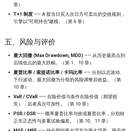
章）
T+1 制度
—— A 股当日买入次日方可卖出的交收规则，
引擎以"可用持仓"建模。（第 6 章）
五、风险与评价
最大回撤 (Max Drawdown, MDD)
—— 从历史最高点到
后续低点的最大跌幅。（第 1、10 章）
夏普比率 / 索提诺比率 / 卡玛比率
—— 分别以总波动、
下行波动、最大回撤为分母的风险调整后收益。（第
10 章）
VaR / CVaR
—— 在险价值与条件在险价值（期望损
失），后者具次可加性。（第 10 章）
PSR / DSR
—— 概率夏普比率与收缩夏普比率，分别校
正非正态性与多重试验偏差。（第 10、11 章）
MAE / MFE
—— 持仓期间最大浮亏与最大浮盈，用于优