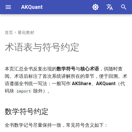
AKQuant
正
中文
在
English
首页
量化教材
数学符号约定
第1章：量化投资概述与环境
第4章：事件驱动回测原理
第6章：A 股市场微观结构与
第10章：策略评价体系与风险
第15章：实盘交易系统与运维
第16章：AKQuant 技术指标体
附录 A：环境与复现
初
术语表与符号约定
搭建
策略实战
指标
系与应用
始
一、基础与理论
第5章：策略开发实战
附录 B：引用、许可与勘误
第2章：量化编程基础
第7章：期货市场与衍生品策
第11章：参数优化与稳健性检
化
略
验
二、数据
附录 C：常见误区对照表
本页汇总全书反复出现的
数学符号
与
核心术语
，供随时查
搜
第3章：金融数据获取与处理
阅。术语后标注了首次系统讲解所在的章节，便于回溯。术
第8章：期权定价与波动率策
第12章：机器学习在量化中的
三、引擎与撮合
索
语遵循全书统一写法：一般写作
AKShare
、
AKQuant
（代
略
应用
码块
除外）。
import
引
四、订单与交易
第9章：基金投资与资产配置
第13章：策略可视化与报表分
擎
数学符号约定
理论
析
五、风险与评价
全书数学记号尽量保持一致，常见符号含义如下：
第14章：高性能因子挖掘与表
六、衍生品与期权