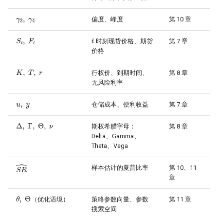
γ
3
,
γ
4
偏度、峰度
第 10 章
t
S
t
,
F
t
时刻现货价格、期货
第 7 章
价格
K
,
T
,
r
行权价、到期时间、
第 8 章
无风险利率
u
,
y
仓储成本、便利收益
第 7 章
Δ
,
Γ
,
Θ
,
ν
期权希腊字母：
第 8 章
Delta、Gamma、
Theta、Vega
S
R
^
样本估计的夏普比率
第 10、11
章
θ
,
Θ
（优化语境）
策略参数向量、参数
第 11 章
搜索空间