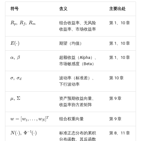
达式引擎
符号
含义
主要出处
七、组合与配置
R
p
,
R
f
,
R
m
组合收益率、无风险
第 1、10 章
八、机器学习与因子
收益率、市场收益率
E
(
⋅
)
九、实盘与运维
期望（均值）
第 1、10 章
α
,
β
超额收益（Alpha）、
第 1、10 章
市场敏感度（Beta）
σ
,
σ
d
波动率（标准差）、
第 10 章
下行波动率
μ
,
Σ
资产预期收益向量、
第 9 章
收益率协方差矩阵
w
=
[
w
1
,
…
,
w
N
]
T
组合权重向量
第 9 章
N
(
⋅
)
,
Φ
−
1
(
⋅
)
标准正态分布的累积
第 8、11 章
分布函数、其反函数