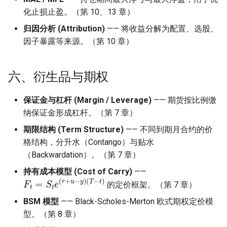
化止损止盈。（第 10、13 章）
归因分析 (Attribution)
—— 将收益分解为配置、选股、
因子暴露等来源。（第 10 章）
六、衍生品与期权
保证金与杠杆 (Margin / Leverage)
—— 期货按比例缴
纳保证金形成杠杆。（第 7 章）
期限结构 (Term Structure)
—— 不同到期月合约的价
格结构，分升水（Contango）与贴水
（Backwardation）。（第 7 章）
持有成本模型 (Cost of Carry)
——
F
(
T
t
=
−
S
t
)
t
e
(
r
+
u
−
y
)
的定价框架。（第 7 章）
BSM 模型
—— Black-Scholes-Merton 欧式期权定价模
型。（第 8 章）