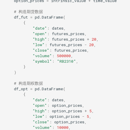
option_prices
=
intrinsic_value
+
time_value
# 构造期货数据
df_fut
=
pd
.
DataFrame
(
{
"date"
:
dates
,
"open"
:
futures_prices
,
"high"
:
futures_prices
+
20
,
"low"
:
futures_prices
-
20
,
"close"
:
futures_prices
,
"volume"
:
500000
,
"symbol"
:
"RB2310"
,
}
)
# 构造期权数据
df_opt
=
pd
.
DataFrame
(
{
"date"
:
dates
,
"open"
:
option_prices
,
"high"
:
option_prices
+
5
,
"low"
:
option_prices
-
5
,
"close"
:
option_prices
,
"volume"
:
10000
,