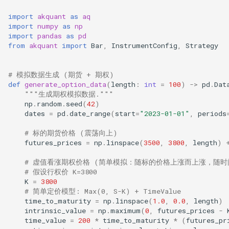
import
akquant
as
aq
import
numpy
as
np
import
pandas
as
pd
from
akquant
import
Bar
,
InstrumentConfig
,
Strategy
# 模拟数据生成 (期货 + 期权)
def
generate_option_data
(
length
:
int
=
100
)
->
pd
.
Dat
"""生成期权模拟数据."""
np
.
random
.
seed
(
42
)
dates
=
pd
.
date_range
(
start
=
"2023-01-01"
,
periods
# 标的期货价格 (震荡向上)
futures_prices
=
np
.
linspace
(
3500
,
3800
,
length
)
# 虚值看涨期权价格 (简单模拟：随标的价格上涨而上涨，随时
# 假设行权价 K=3800
K
=
3800
# 简单定价模型: Max(0, S-K) + TimeValue
time_to_maturity
=
np
.
linspace
(
1.0
,
0.0
,
length
)
intrinsic_value
=
np
.
maximum
(
0
,
futures_prices
-
time_value
=
200
*
time_to_maturity
*
(
futures_pr