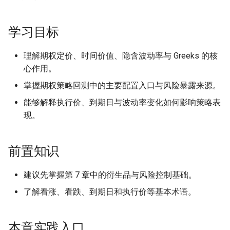
达式引擎
8.1.1 核心要素
学习目标
8.1.2 Black-Scholes-Merton
(BSM) 模型
理解期权定价、时间价值、隐含波动率与 Greeks 的核
心作用。
8.2 希腊字母 (The Greeks)
掌握期权策略回测中的主要配置入口与风险暴露来源。
能够解释执行价、到期日与波动率变化如何影响策略表
8.2.1 Delta (\(\Delta\))：方
向风险
现。
8.2.2 Gamma (\
前置知识
(\Gamma\))：凸性风险
建议先掌握第 7 章中的衍生品与风险控制基础。
8.2.3 Theta (\(\Theta\))：时
间衰减
了解看涨、看跌、到期日和执行价等基本术语。
8.2.4 Vega (\(\nu\))：波动率
本章实践入口
风险