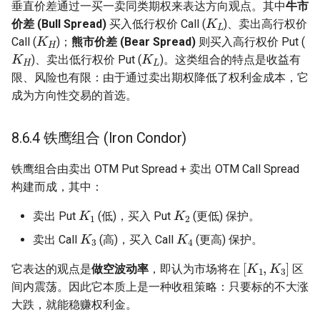
垂直价差通过一买一卖同类期权来表达方向观点。其中
牛市
K
L
价差 (Bull Spread)
买入低行权价 Call (
)、卖出高行权价
K
H
Call (
)；
熊市价差 (Bear Spread)
则买入高行权价 Put (
K
H
K
L
)、卖出低行权价 Put (
)。这类组合的特点是收益有
限、风险也有限：由于通过卖出期权降低了权利金成本，它
成为方向性交易的首选。
8.6.4 铁鹰组合 (Iron Condor)
铁鹰组合由卖出 OTM Put Spread + 卖出 OTM Call Spread
构建而成，其中：
K
1
K
2
卖出 Put
(低)，买入 Put
(更低) 保护。
K
3
K
4
卖出 Call
(高)，买入 Call
(更高) 保护。
[
K
1
,
K
3
]
它表达的观点是
做空波动率
，即认为市场将在
区
间内震荡。因此它本质上是一种收租策略：只要标的不大涨
大跌，就能稳赚权利金。