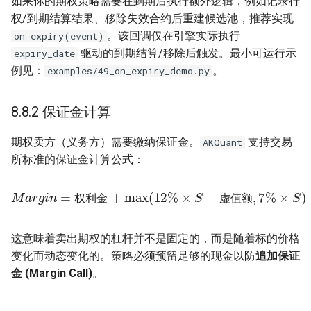
如果你的期权策略需要在到期后执行额外逻辑，例如记录行
权/到期结算结果、移除失效合约后重建候选池，推荐实现
。该回调仅在引擎实际执行
on_expiry(event)
驱动的到期结算/移除后触发。最小可运行示
expiry_date
例见：
。
examples/49_on_expiry_demo.py
8.8.2 保证金计算
期权卖方（义务方）需要缴纳保证金。
支持交易
AKQuant
所标准的保证金计算公式：
M
a
r
g
i
n
=
权利金
+
max
(
12
%
×
S
−
虚值额
,
7
%
×
S
)
权
利
金
虚
值
额
权
利
金
虚
值
额
这意味着卖出期权的杠杆并不是固定的，而是随着标的价格
变化而动态变化的。策略必须预留足够的现金以防
追加保证
金 (Margin Call)
。