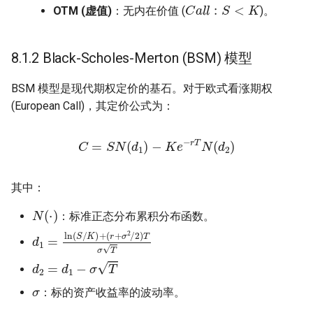
C
a
l
l
:
S
<
K
OTM (虚值)
：无内在价值 (
)。
8.1.2 Black-Scholes-Merton (BSM) 模型
BSM 模型是现代期权定价的基石。对于欧式看涨期权
(European Call)，其定价公式为：
C
=
S
N
(
d
1
)
−
K
e
−
r
T
N
(
d
2
)
其中：
N
(
⋅
)
：标准正态分布累积分布函数。
d
(
r
1
+
=
σ
ln
2
/
(
2
S
)
/
T
K
σ
)
+
T
d
2
=
d
1
−
σ
T
σ
：标的资产收益率的波动率。
S
,
K
,
T
,
r
,
σ