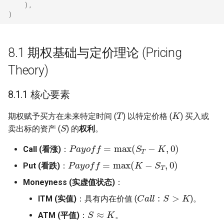
),
)
课后练习
基础题
8.1 期权基础与定价理论 (Pricing
Theory)
应用题
8.1.1 核心要素
综合题
T
K
期权赋予买方在未来特定时间 (
) 以特定价格 (
) 买入或
S
常见错误与排查
卖出标的资产 (
) 的
权利
。
P
a
y
o
f
f
=
max
(
S
T
−
K
,
0
)
Call (看涨)
：
P
a
y
o
f
f
=
max
(
K
−
S
T
,
0
)
Put (看跌)
：
Moneyness (实虚值状态)
：
C
a
l
l
:
S
>
K
ITM (实值)
：具有内在价值 (
)。
S
≈
K
ATM (平值)
：
。