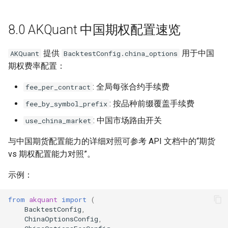
8.6 常见期权策略组合
8.0 AKQuant 中国期权配置速览
8.6.1 跨式组合 (Straddle)
提供
用于中国
AKQuant
BacktestConfig.china_options
8.6.2 宽跨式组合 (Strangle)
期权费率配置：
8.6.3 垂直价差 (Vertical
: 全局每张合约手续费
fee_per_contract
Spread)
: 按品种前缀覆盖手续费
fee_by_symbol_prefix
8.6.4 铁鹰组合 (Iron Condor)
: 中国市场路由开关
use_china_market
与中国期货配置能力的详细对照可参考 API 文档中的“期货
8.7 动态对冲：Gamma
vs 期权配置能力对照”。
Scalping
示例：
8.8 引擎配置与实战细节
from
akquant
import
(
8.8.1 合约配置
BacktestConfig
,
ChinaOptionsConfig
,