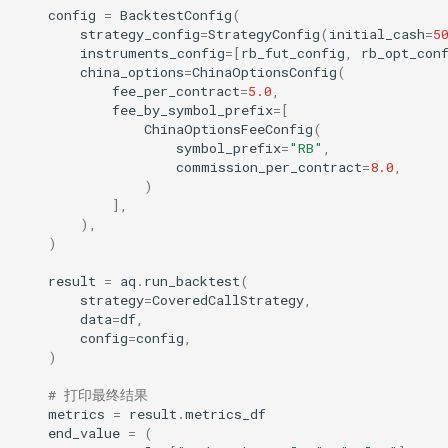
config
=
BacktestConfig
(
strategy_config
=
StrategyConfig
(
initial_cash
=
5
instruments_config
=
[
rb_fut_config
,
rb_opt_con
china_options
=
ChinaOptionsConfig
(
fee_per_contract
=
5.0
,
fee_by_symbol_prefix
=
[
ChinaOptionsFeeConfig
(
symbol_prefix
=
"RB"
,
commission_per_contract
=
8.0
,
)
],
),
)
result
=
aq
.
run_backtest
(
strategy
=
CoveredCallStrategy
,
data
=
df
,
config
=
config
,
)
# 打印最终结果
metrics
=
result
.
metrics_df
end_value
=
(