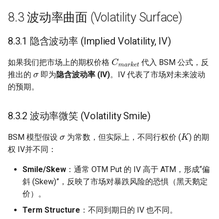
8.3 波动率曲面 (Volatility Surface)
8.3.1 隐含波动率 (Implied Volatility, IV)
C
m
a
r
k
e
t
σ
如果我们把市场上的期权价格
代入 BSM 公式，反
推出的
即为
隐含波动率 (IV)
。IV 代表了市场对未来波动
的预期。
8.3.2 波动率微笑 (Volatility Smile)
σ
K
BSM 模型假设
为常数，但实际上，不同行权价 (
) 的期
权 IV并不同：
Smile/Skew
：通常 OTM Put 的 IV 高于 ATM，形成“偏
斜 (Skew)”，反映了市场对暴跌风险的恐惧（黑天鹅定
价）。
Term Structure
：不同到期日的 IV 也不同。