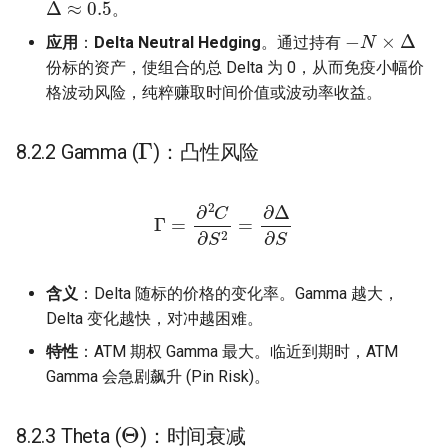
。
−
N
×
Δ
应用
：
Delta Neutral Hedging
。通过持有
份标的资产，使组合的总 Delta 为 0，从而免疫小幅价
格波动风险，纯粹赚取时间价值或波动率收益。
Γ
8.2.2 Gamma (
)：凸性风险
Γ
=
∂
2
C
∂
S
S
2
=
∂
Δ
∂
含义
：Delta 随标的价格的变化率。Gamma 越大，
Delta 变化越快，对冲越困难。
特性
：ATM 期权 Gamma 最大。临近到期时，ATM
Gamma 会急剧飙升 (Pin Risk)。
Θ
8.2.3 Theta (
)：时间衰减