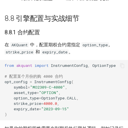
8.8 引擎配置与实战细节
8.8.1 合约配置
在
中，配置期权合约需指定
,
AKQuant
option_type
和
。
strike_price
expiry_date
from
akquant
import
InstrumentConfig
,
OptionType
# 配置某个月份的购 4000 合约
opt_config
=
InstrumentConfig
(
symbol
=
"MO2309-C-4000"
,
asset_type
=
"OPTION"
,
option_type
=
OptionType
.
CALL
,
strike_price
=
4000.0
,
expiry_date
=
"2023-09-15"
)