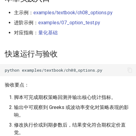
主示例：
examples/textbook/ch08_options.py
8.3 波动率曲面 (Volatility
Surface)
进阶示例：
examples/07_option_test.py
对应指南：
量化基础
8.3.1 隐含波动率 (Implied
Volatility, IV)
快速运行与验收
8.3.2 波动率微笑 (Volatility
Smile)
python
8.4 策略示例：备兑看涨
验收要点：
(Covered Call)
脚本可完成期权策略回测并输出核心统计指标。
8.4.1 代码实现
输出中可观察到 Greeks 或波动率变化对策略表现的影
响。
8.5 希腊字母深入 (Advanced
Greeks)
修改执行价或到期参数后，结果变化符合期权定价直
觉。