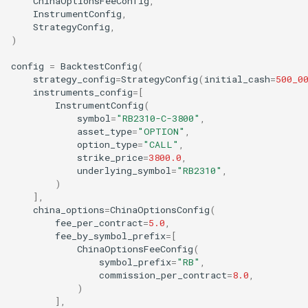
ChinaOptionsFeeConfig
,
8.8.2 保证金计算
InstrumentConfig
,
StrategyConfig
,
8.9 波动率套利 (Volatility
)
Arbitrage)
config
=
BacktestConfig
(
strategy_config
=
StrategyConfig
(
initial_cash
=
500_0
8.10 尾部风险对冲 (Tail Risk
instruments_config
=
[
Hedging)
InstrumentConfig
(
symbol
=
"RB2310-C-3800"
,
asset_type
=
"OPTION"
,
本章小结
option_type
=
"CALL"
,
strike_price
=
3800.0
,
必须掌握
underlying_symbol
=
"RB2310"
,
)
],
理解即可
china_options
=
ChinaOptionsConfig
(
fee_per_contract
=
5.0
,
fee_by_symbol_prefix
=
[
实践提醒
ChinaOptionsFeeConfig
(
symbol_prefix
=
"RB"
,
主线推进
commission_per_contract
=
8.0
,
)
],
延伸阅读