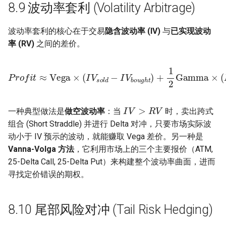
8.9 波动率套利 (Volatility Arbitrage)
波动率套利的核心在于交易
隐含波动率 (IV)
与
已实现波动
率 (RV)
之间的差价。
P
r
o
f
t
≈
Vega
×
(
I
V
s
o
l
d
−
I
V
b
o
u
g
h
t
)
+
1
2
Gamma
I
V
>
R
V
一种典型做法是
做空波动率
：当
时，卖出跨式
组合 (Short Straddle) 并进行 Delta 对冲，只要市场实际波
动小于 IV 预示的波动，就能赚取 Vega 差价。另一种是
Vanna-Volga 方法
，它利用市场上的三个主要报价（ATM,
25-Delta Call, 25-Delta Put）来构建整个波动率曲面，进而
寻找定价错误的期权。
8.10 尾部风险对冲 (Tail Risk Hedging)