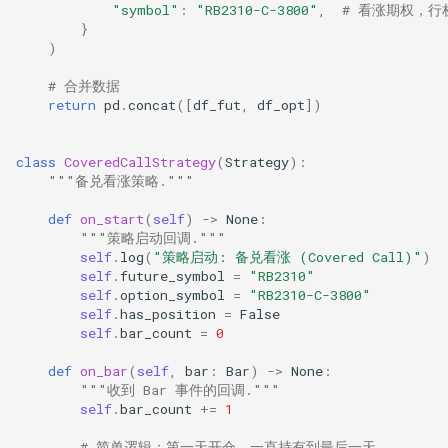
"symbol"
:
"RB2310-C-3800"
,
# 看涨期权，行权
}
)
# 合并数据
return
pd
.
concat
([
df_fut
,
df_opt
])
class
CoveredCallStrategy
(
Strategy
):
"""备兑看涨策略."""
def
on_start
(
self
)
->
None
:
"""策略启动回调."""
self
.
log
(
"策略启动: 备兑看涨 (Covered Call)"
)
self
.
future_symbol
=
"RB2310"
self
.
option_symbol
=
"RB2310-C-3800"
self
.
has_position
=
False
self
.
bar_count
=
0
def
on_bar
(
self
,
bar
:
Bar
)
->
None
:
"""收到 Bar 事件的回调."""
self
.
bar_count
+=
1
# 简单逻辑：第一天开仓，一直持有到最后一天