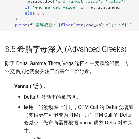
metrics
.
loc
[
"end_market_value"
,
"value"
]
if
"end_market_value"
in
metrics
.
index
else
0.0
)
print
(
f
"最终权益: 
{
float
(
str
(
end_value
))
:
.2f
}
"
)
8.5 希腊字母深入 (Advanced Greeks)
除了 Delta, Gamma, Theta, Vega 这四个主要风险维度，专
业交易员还需要关注二阶甚至三阶导数。
∂
Δ
∂
σ
Vanna (
)
：
Delta 对波动率的敏感度。
应用
：当波动率上升时，OTM Call 的 Delta 会增加
（变得更有可能变为 ITM），而 ITM Call 的 Delta
会减小。做市商需要根据 Vanna 调整 Delta 对冲头
寸。
∂
ν
∂
σ