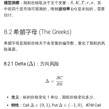
σ
模型洞察
：期权价格取决于五个变量：
。其
中前四个是市场可观测的，唯独
波动率 (
)
是未知的，需要
估计。
8.2 希腊字母 (The Greeks)
希腊字母是期权价格关于各变量的偏导数，量化了期权的风
险暴露。
Δ
8.2.1 Delta (
)：方向风险
Δ
=
∂
C
∂
S
含义
：标的价格变化 1 单位，期权价格变化多少。
Δ
∈
(
0
,
1
)
Δ
∈
(
−
1
,
0
)
特性
：Call
, Put
。ATM Call
Δ
≈
0.5