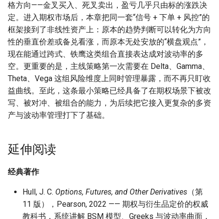
格方向——金叉买入、死叉卖出，盈亏几乎只由标的涨跌决
定。进入期权市场后，本章把同一套“信号 + 下单 + 风控”的
框架接到了非线性资产上：原本的趋势判断可以转化为方向
性的垂直价差或备兑看涨，而原本无处安放的“横盘观点”，
现在能通过跨式、铁鹰这类组合直接表达成对波动率的多
空。更重要的是，主线策略第一次需要在 Delta、Gamma、
Theta、Vega 这组风险维度上同时管理暴露，而不再只盯收
益曲线。至此，这条最小策略已经具备了在期权场景下被改
写、被对冲、被组合的能力，为后续把它接入更复杂的多资
产与波动率管理打下了基础。
延伸阅读
经典著作
Hull, J. C.
Options, Futures, and Other Derivatives
（第
11 版），Pearson, 2022 —— 期权与衍生品定价的权威
教科书，系统讲解 BSM 模型、Greeks 与波动率曲面，