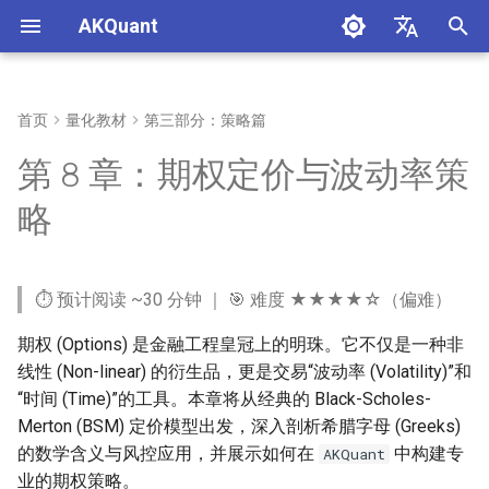
AKQuant
正
中文
在
English
首页
量化教材
第三部分：策略篇
第1章：量化投资概述与环境
第4章：事件驱动回测原理
学习目标
第10章：策略评价体系与风险
第15章：实盘交易系统与运维
第16章：AKQuant 技术指标体
附录 A：环境与复现
初
第 8 章：期权定价与波动率策
搭建
指标
系与应用
始
第5章：策略开发实战
前置知识
附录 B：引用、许可与勘误
略
第2章：量化编程基础
第11章：参数优化与稳健性检
化
验
本章实践入口
附录 C：常见误区对照表
搜
第3章：金融数据获取与处理
⏱️ 预计阅读 ~30 分钟 ｜ 🎯 难度 ★★★★☆（偏难）
第12章：机器学习在量化中的
快速运行与验收
索
应用
期权 (Options) 是金融工程皇冠上的明珠。它不仅是一种非
引
8.0 AKQuant 中国期权配置速
线性 (Non-linear) 的衍生品，更是交易“波动率 (Volatility)”和
第13章：策略可视化与报表分
擎
览
“时间 (Time)”的工具。本章将从经典的 Black-Scholes-
析
Merton (BSM) 定价模型出发，深入剖析希腊字母 (Greeks)
8.1 期权基础与定价理论
的数学含义与风控应用，并展示如何在
中构建专
AKQuant
第14章：高性能因子挖掘与表
(Pricing Theory)
业的期权策略。