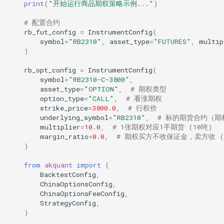
print
(
"开始运行商品期权策略示例..."
)
# 配置合约
rb_fut_config
=
InstrumentConfig
(
symbol
=
"RB2310"
,
asset_type
=
"FUTURES"
,
multip
)
rb_opt_config
=
InstrumentConfig
(
symbol
=
"RB2310-C-3800"
,
asset_type
=
"OPTION"
,
# 期权类型
option_type
=
"CALL"
,
# 看涨期权
strike_price
=
3800.0
,
# 行权价
underlying_symbol
=
"RB2310"
,
# 标的期货合约（期
multiplier
=
10.0
,
# 1张期权对应1手期货 (10吨)
margin_ratio
=
0.0
,
# 期权买方不收保证金，卖方收 
)
from
akquant
import
(
BacktestConfig
,
ChinaOptionsConfig
,
ChinaOptionsFeeConfig
,
StrategyConfig
,
)