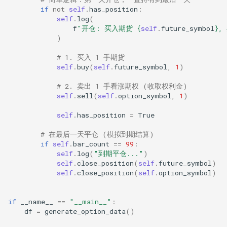
if
not
self
.
has_position
:
self
.
log
(
f
"开仓: 买入期货 
{
self
.
future_symbol
}
,
)
# 1. 买入 1 手期货
self
.
buy
(
self
.
future_symbol
,
1
)
# 2. 卖出 1 手看涨期权 (收取权利金)
self
.
sell
(
self
.
option_symbol
,
1
)
self
.
has_position
=
True
# 在最后一天平仓 (模拟到期结算)
if
self
.
bar_count
==
99
:
self
.
log
(
"到期平仓..."
)
self
.
close_position
(
self
.
future_symbol
)
self
.
close_position
(
self
.
option_symbol
)
if
__name__
==
"__main__"
:
df
=
generate_option_data
()