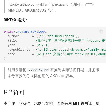
达式引擎
https://github.com/akfamily/akquant （访问于 YYYY-
MM-DD，AKQuant v0.2.45）.
BibTeX 格式：
@misc
{
akquant_textbook
,
author
=
{{AKQuant Developers}}
,
title
=
{量化投资：从理论到实战——基于 AKQuant 框
year
=
{2026}
,
howpublished
=
{\url{https://github.com/akfamily/ak
note
=
{AKQuant 文档；访问于 YYYY-MM-DD，AKQua
}
引用前请把
替换为实际访问日期，并把版
YYYY-MM-DD
本号替换为你实际使用的 AKQuant 版本。
B.2 许可
本仓库（含源码、示例与文档）整体采用
MIT 许可证
，版