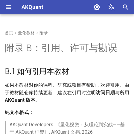
AKQuant
正
中文
在
English
首页
量化教材
附录
第1章：量化投资概述与环境
第4章：事件驱动回测原理
第6章：A 股市场微观结构与
第10章：策略评价体系与风险
第15章：实盘交易系统与运维
第16章：AKQuant 技术指标体
B.1 如何引用本教材
初
附录 B：引用、许可与勘误
搭建
策略实战
指标
系与应用
始
第5章：策略开发实战
B.2 许可
第2章：量化编程基础
第7章：期货市场与衍生品策
第11章：参数优化与稳健性检
化
略
验
B.3 勘误与反馈
B.1 如何引用本教材
搜
第3章：金融数据获取与处理
第8章：期权定价与波动率策
第12章：机器学习在量化中的
B.4 免责声明
索
如果本教材对你的课程、研究或项目有帮助，欢迎引用。由
略
应用
于教材随仓库持续更新，建议在引用时注明
访问日期
与所用
引
AKQuant 版本
。
第9章：基金投资与资产配置
第13章：策略可视化与报表分
擎
纯文本格式：
理论
析
AKQuant Developers. 《量化投资：从理论到实战——基
第14章：高性能因子挖掘与表
于 AKQuant 框架》. AKQuant 文档, 2026.