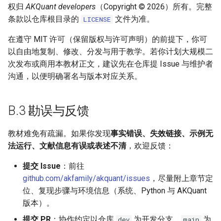
权归
AKQuant developers
（Copyright © 2026）所有。完整
条款以仓库根目录的
文件为准。
LICENSE
在遵守 MIT 许可（保留版权与许可声明）的前提下，你可
以自由地复制、修改、分发与用于教学。若你计划大规模二
次发布或商用本教材正文，建议先在仓库提 Issue 与维护者
沟通，以便明确署名与版本对应关系。
B.3 勘误与反馈
教材难免有疏漏。如果你发现
事实错误、失效链接、示例无
法运行、文献信息有误或表述不清
，欢迎反馈：
提交 Issue
：前往
github.com/akfamily/akquant/issues
，尽量附上章节定
位、复现步骤与环境信息（系统、Python 与 AKQuant
版本）。
提交 PR
：协作约定以仓库
为开发分支、
为
dev
main