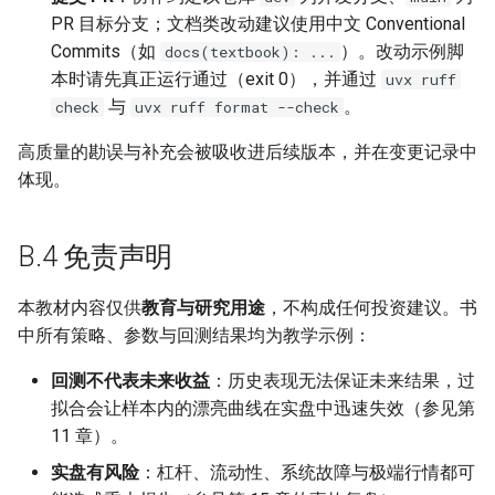
PR 目标分支；文档类改动建议使用中文 Conventional
Commits（如
）。改动示例脚
docs(textbook): ...
本时请先真正运行通过（exit 0），并通过
uvx ruff
与
。
check
uvx ruff format --check
高质量的勘误与补充会被吸收进后续版本，并在变更记录中
体现。
B.4 免责声明
本教材内容仅供
教育与研究用途
，不构成任何投资建议。书
中所有策略、参数与回测结果均为教学示例：
回测不代表未来收益
：历史表现无法保证未来结果，过
拟合会让样本内的漂亮曲线在实盘中迅速失效（参见第
11 章）。
实盘有风险
：杠杆、流动性、系统故障与极端行情都可