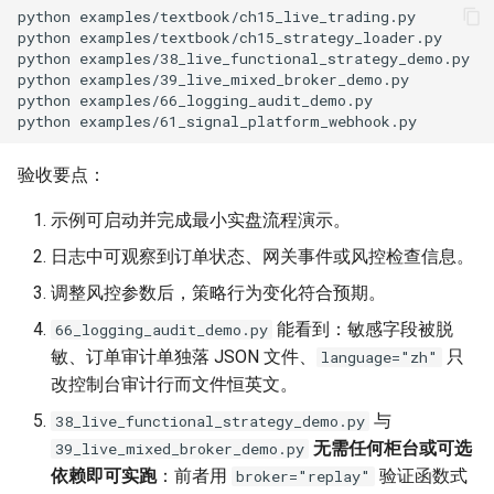
15.5.4 热启动与状态持久化
python
python
(Warm Start)
python
python
15.5.5 动态策略加载
python
(Strategy Loader)
python
15.6 高可用架构 (High
验收要点：
Availability)
示例可启动并完成最小实盘流程演示。
15.6.1 主备切换 (Primary-
日志中可观察到订单状态、网关事件或风控检查信息。
Backup)
调整风控参数后，策略行为变化符合预期。
能看到：敏感字段被脱
66_logging_audit_demo.py
15.6.2 状态持久化
敏、订单审计单独落 JSON 文件、
只
language="zh"
(Persistence)
改控制台审计行而文件恒英文。
15.7 低延迟优化 (Low
与
38_live_functional_strategy_demo.py
Latency)
无需任何柜台或可选
39_live_mixed_broker_demo.py
依赖即可实跑
：前者用
验证函数式
broker="replay"