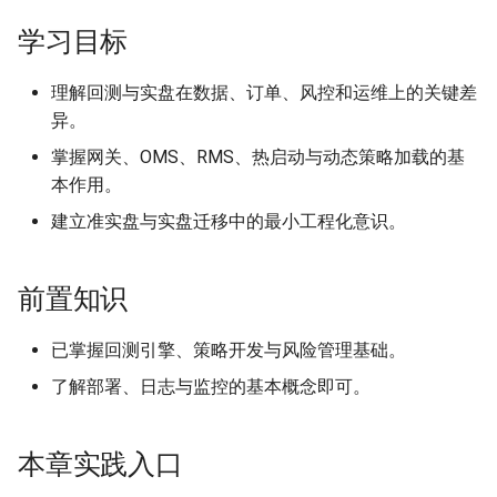
达式引擎
15.1.3 离线验证实盘通路：
学习目标
内置 replay 行情源
理解回测与实盘在数据、订单、风控和运维上的关键差
15.1.4 回测 → 实盘最小切换
异。
清单
掌握网关、OMS、RMS、热启动与动态策略加载的基
本作用。
15.2 订单管理系统 (Order
建立准实盘与实盘迁移中的最小工程化意识。
Management System, OMS)
15.2.1 订单状态机
前置知识
15.2.2 状态同步
已掌握回测引擎、策略开发与风险管理基础。
(Synchronization)
了解部署、日志与监控的基本概念即可。
15.3 风险管理系统 (Risk
Management System, RMS)
本章实践入口
15.3.1 核心风控规则