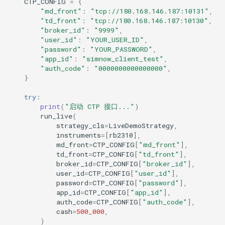
CTP_CONFIG
=
{
"md_front"
:
"tcp://180.168.146.187:10131"
,
"td_front"
:
"tcp://180.168.146.187:10130"
,
"broker_id"
:
"9999"
,
"user_id"
:
"YOUR_USER_ID"
,
"password"
:
"YOUR_PASSWORD"
,
"app_id"
:
"simnow_client_test"
,
"auth_code"
:
"0000000000000000"
,
}
try
:
print
(
"启动 CTP 接口..."
)
run_live
(
strategy_cls
=
LiveDemoStrategy
,
instruments
=
[
rb2310
],
md_front
=
CTP_CONFIG
[
"md_front"
],
td_front
=
CTP_CONFIG
[
"td_front"
],
broker_id
=
CTP_CONFIG
[
"broker_id"
],
user_id
=
CTP_CONFIG
[
"user_id"
],
password
=
CTP_CONFIG
[
"password"
],
app_id
=
CTP_CONFIG
[
"app_id"
],
auth_code
=
CTP_CONFIG
[
"auth_code"
],
cash
=
500_000
,
)