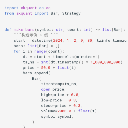
import
akquant
as
aq
from
akquant
import
Bar
,
Strategy
def
make_bars
(
symbol
:
str
,
count
:
int
)
->
list
[
Bar
]:
"""构造示例 K 线."""
start
=
datetime
(
2024
,
1
,
2
,
9
,
30
,
tzinfo
=
timezo
bars
:
list
[
Bar
]
=
[]
for
i
in
range
(
count
):
dt
=
start
+
timedelta
(
minutes
=
i
)
ts_ns
=
int
(
dt
.
timestamp
()
*
1_000_000_000
)
price
=
50.0
+
float
(
i
)
bars
.
append
(
Bar
(
timestamp
=
ts_ns
,
open
=
price
,
high
=
price
+
0.8
,
low
=
price
-
0.8
,
close
=
price
+
0.3
,
volume
=
2000.0
+
float
(
i
),
symbol
=
symbol
,
)
)