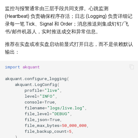
监控与报警通常由三层手段共同支撑。心跳监测
(Heartbeat) 负责确保程序存活；日志 (Logging) 负责详细记
录每一笔 Tick、Signal 和 Order；消息推送则集成钉钉/飞
书/邮件机器人，实时推送成交和异常信息。
推荐在实盘或准实盘启动前显式打开日志，而不是依赖默认
输出：
import
akquant
akquant
.
configure_logging
(
akquant
.
LogConfig
(
profile
=
"live"
,
level
=
"INFO"
,
console
=
True
,
filename
=
"logs/live.log"
,
file_level
=
"DEBUG"
,
file_json
=
True
,
file_max_bytes
=
50_000_000
,
file_backup_count
=
5
,
)