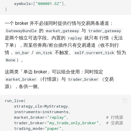
symbols
=
[
"000001.SZ"
],
)
一个 broker 并不必须同时提供行情与交易两条通道：
的
与
GatewayBundle
market_gateway
trader_gateway
是两个独立可选字段。内置的
就只有 行情（无法
replay
下单），而某些券商/柜台插件只有交易通道（收不到行
情，
/
不触发、
恒为
on_bar
on_tick
self.current_tick
）。
None
这两类「单边 broker」可以组合使用：同时指定
（行情源）与
（交易
market_broker
trader_broker
源），各供一侧。
run_live
(
strategy_cls
=
MyStrategy
,
instruments
=
instruments
,
market_broker
=
"replay"
,
# 行情源
trader_broker
=
"my_trade_only_broker"
,
# 交易源
trading_mode
=
"paper"
,