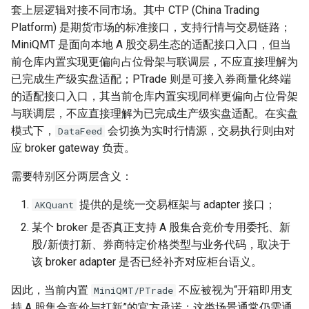
套上层逻辑对接不同市场。其中 CTP (China Trading
本章小结
Platform) 是期货市场的标准接口，支持行情与交易链路；
MiniQMT 是面向本地 A 股交易生态的适配接口入口，但当
必须掌握
前仓库内置实现更偏向占位骨架与联调层，不应直接理解为
已完成生产级实盘适配；PTrade 则是可接入券商量化终端
理解即可
的适配接口入口，其当前仓库内置实现同样更偏向占位骨架
与联调层，不应直接理解为已完成生产级实盘适配。在实盘
实践提醒
模式下，
会切换为实时行情源，交易执行则由对
DataFeed
应 broker gateway 负责。
主线推进
需要特别区分两层含义：
延伸阅读
提供的是统一交易框架与 adapter 接口；
AKQuant
课后练习
某个 broker 是否真正支持 A 股集合竞价专用委托、新
股/新债打新、券商特定价格类型与业务代码，取决于
基础题
该 broker adapter 是否已经补齐对应柜台语义。
因此，当前内置
不应被视为“开箱即用支
MiniQMT/PTrade
应用题
持 A 股集合竞价与打新”的官方承诺；这类场景通常仍需通