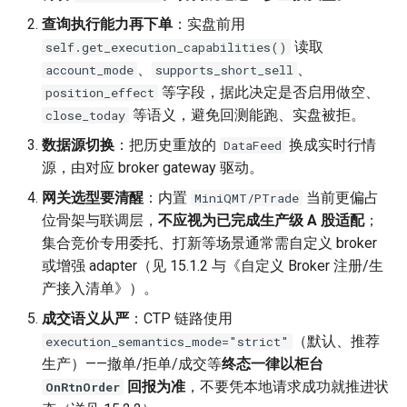
查询执行能力再下单
：实盘前用
读取
self.get_execution_capabilities()
、
、
account_mode
supports_short_sell
等字段，据此决定是否启用做空、
position_effect
等语义，避免回测能跑、实盘被拒。
close_today
数据源切换
：把历史重放的
换成实时行情
DataFeed
源，由对应 broker gateway 驱动。
网关选型要清醒
：内置
当前更偏占
MiniQMT/PTrade
位骨架与联调层，
不应视为已完成生产级 A 股适配
；
集合竞价专用委托、打新等场景通常需自定义 broker
或增强 adapter（见 15.1.2 与《自定义 Broker 注册/生
产接入清单》）。
成交语义从严
：CTP 链路使用
（默认、推荐
execution_semantics_mode="strict"
生产）——撤单/拒单/成交等
终态一律以柜台
回报为准
，不要凭本地请求成功就推进状
OnRtnOrder