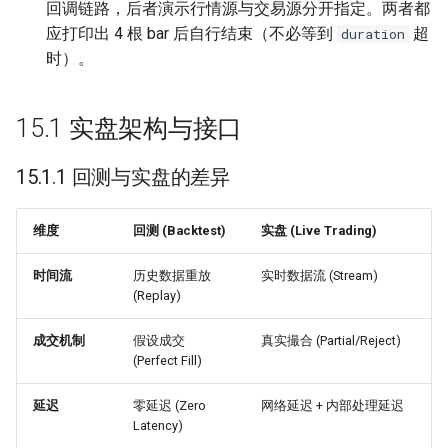
15.8 监控体系 (Monitoring
回调链路，后者演示行情源与交易源分开指定。两者都
Stack)
应打印出 4 根 bar 后自行结束（不必等到
超
duration
时）。
15.9 实盘事故复盘 (Post-
Mortem)
15.1 实盘架构与接口
15.10 硬件加速 (Hardware
Acceleration)
15.1.1 回测与实盘的差异
15.10.1 FPGA (Field-
维度
回测 (Backtest)
实盘 (Live Trading)
Programmable Gate Array)
时间流
历史数据重放
实时数据流 (Stream)
15.10.2 GPU (Graphics
(Replay)
Processing Unit)
成交机制
假设成交
真实撮合 (Partial/Reject)
(Perfect Fill)
15.11 外部信号接入 (External
Signal Ingestion)
延迟
零延迟 (Zero
网络延迟 + 内部处理延迟
Latency)
15.11.1 信号是指令，不是