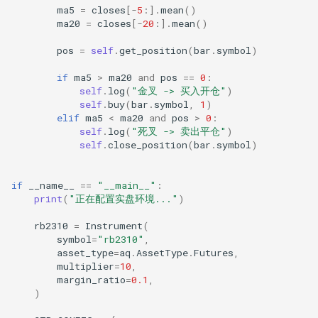
ma5
=
closes
[
-
5
:]
.
mean
()
ma20
=
closes
[
-
20
:]
.
mean
()
pos
=
self
.
get_position
(
bar
.
symbol
)
if
ma5
>
ma20
and
pos
==
0
:
self
.
log
(
"金叉 -> 买入开仓"
)
self
.
buy
(
bar
.
symbol
,
1
)
elif
ma5
<
ma20
and
pos
>
0
:
self
.
log
(
"死叉 -> 卖出平仓"
)
self
.
close_position
(
bar
.
symbol
)
if
__name__
==
"__main__"
:
print
(
"正在配置实盘环境..."
)
rb2310
=
Instrument
(
symbol
=
"rb2310"
,
asset_type
=
aq
.
AssetType
.
Futures
,
multiplier
=
10
,
margin_ratio
=
0.1
,
)