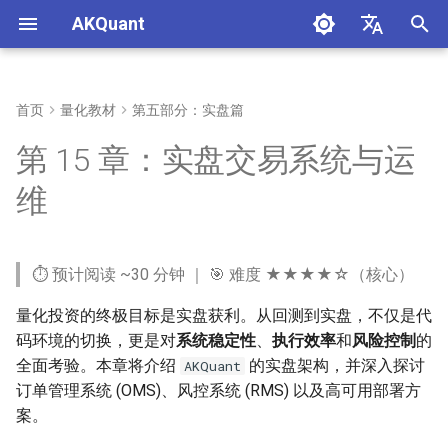
AKQuant
正
中文
在
English
首页
量化教材
第五部分：实盘篇
第1章：量化投资概述与环境
第4章：事件驱动回测原理
第6章：A 股市场微观结构与
第10章：策略评价体系与风险
学习目标
第16章：AKQuant 技术指标体
附录 A：环境与复现
初
第 15 章：实盘交易系统与运
搭建
策略实战
指标
系与应用
始
第5章：策略开发实战
前置知识
附录 B：引用、许可与勘误
维
第2章：量化编程基础
第7章：期货市场与衍生品策
第11章：参数优化与稳健性检
化
略
验
本章实践入口
附录 C：常见误区对照表
搜
第3章：金融数据获取与处理
⏱️ 预计阅读 ~30 分钟 ｜ 🎯 难度 ★★★★☆（核心）
第8章：期权定价与波动率策
第12章：机器学习在量化中的
快速运行与验收
索
略
应用
量化投资的终极目标是实盘获利。从回测到实盘，不仅是代
引
15.1 实盘架构与接口
码环境的切换，更是对
系统稳定性
、
执行效率
和
风险控制
的
第9章：基金投资与资产配置
第13章：策略可视化与报表分
擎
全面考验。本章将介绍
的实盘架构，并深入探讨
AKQuant
理论
析
15.1.1 回测与实盘的差异
订单管理系统 (OMS)、风控系统 (RMS) 以及高可用部署方
案。
第14章：高性能因子挖掘与表
15.1.2 交易接口 (Gateway)