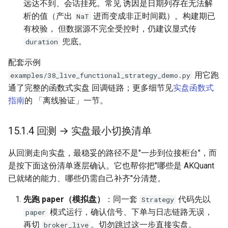
远达不到、会话挂死。常见 诱因是日期列存在无法解
析的值（产出
进而变成非正时间戳）。构建期已
NaT
有校验， 但数据源不完全受控时，仍建议显式传
兜底。
duration
配套示例
用它跑
examples/38_live_functional_strategy_demo.py
通了完整的函数式实盘 回调链路；更多细节见
实盘函数式
指南
的 「离线验证」一节。
15.1.4 回测 → 实盘最小切换清单
从回测走向实盘，最稳妥的路径不是"一步到位接柜台"，而
是按下面这份清单逐层确认。它也帮你把"哪些是 AKQuant
已就绪的能力、哪些仍需自己补齐"分清楚。
先跑 paper（模拟盘）
：同一套
代码先以
Strategy
模式运行，确认信号、下单与日志链路无误，
paper
再切
。切勿跳过这一步直接实盘。
broker_live