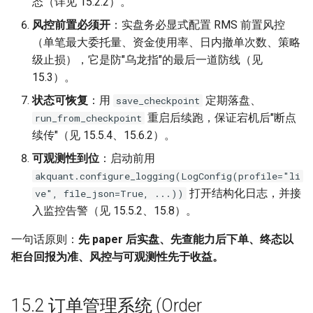
态（详见 15.2.2）。
风控前置必须开
：实盘务必显式配置 RMS 前置风控
（单笔最大委托量、资金使用率、日内撤单次数、策略
级止损），它是防"乌龙指"的最后一道防线（见
15.3）。
状态可恢复
：用
定期落盘、
save_checkpoint
重启后续跑，保证宕机后"断点
run_from_checkpoint
续传"（见 15.5.4、15.6.2）。
可观测性到位
：启动前用
akquant.configure_logging(LogConfig(profile="li
打开结构化日志，并接
ve", file_json=True, ...))
入监控告警（见 15.5.2、15.8）。
一句话原则：
先 paper 后实盘、先查能力后下单、终态以
柜台回报为准、风控与可观测性先于收益。
15.2 订单管理系统 (Order