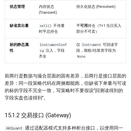
事件
状态管理
内存状态
持久化状态 (Persistent)
(Transient)
15.11.2 幂等：分布式系统
的必修课
缺省卖出量
不传量
平
可用
持仓（T+1 当日买入
sell()
时平总持仓
部分不可卖）
15.11.3 回执：不告诉对端
标的静态属
仅
可回读字
InstrumentConf
Instrument
等于骗它
性
注入，字段
段，期权/结算类字段为
ig
齐全
None
15.11.4 安全：能下单的网
络端点
前两行是数据与撮合层面的固有差异，后两行是接口层面的
差异：同一段策略代码在两侧都能跑，但缺省下单量与可读
15.11.5 ⚠️ 两种模式的风控
覆盖面不同
的标的字段不完全一致，写策略时不要假设"回测读得到的
字段实盘也读得到"。
15.11.6 部署形态
15.1.2 交易接口 (Gateway)
15.12 量化团队协作 (Team
Collaboration)
通过适配器模式支持多种柜台接口，以便用同一
AKQuant