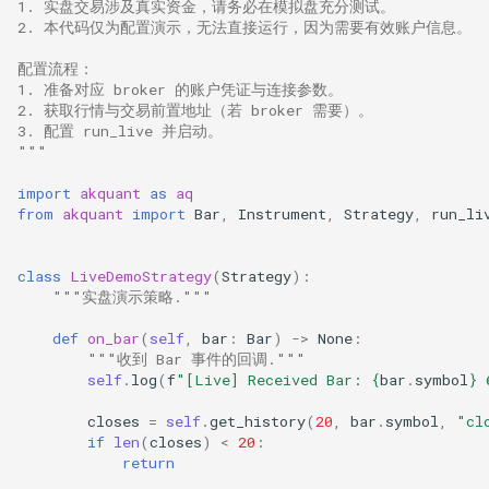
1. 实盘交易涉及真实资金，请务必在模拟盘充分测试。
2. 本代码仅为配置演示，无法直接运行，因为需要有效账户信息。
配置流程：
1. 准备对应 broker 的账户凭证与连接参数。
2. 获取行情与交易前置地址（若 broker 需要）。
3. 配置 run_live 并启动。
"""
import
akquant
as
aq
from
akquant
import
Bar
,
Instrument
,
Strategy
,
run_li
class
LiveDemoStrategy
(
Strategy
):
"""实盘演示策略."""
def
on_bar
(
self
,
bar
:
Bar
)
->
None
:
"""收到 Bar 事件的回调."""
self
.
log
(
f
"[Live] Received Bar: 
{
bar
.
symbol
}
 
closes
=
self
.
get_history
(
20
,
bar
.
symbol
,
"cl
if
len
(
closes
)
<
20
:
return