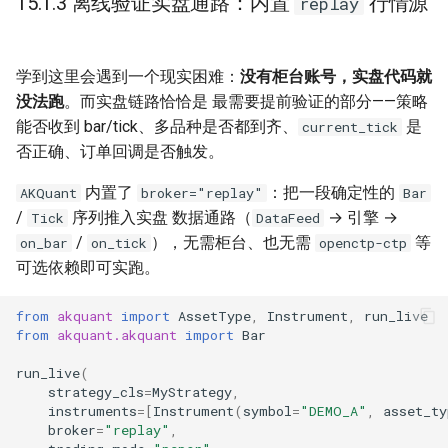
15.1.3 离线验证实盘通路：内置
行情源
replay
学到这里会遇到一个现实困难：
没有柜台账号，实盘代码就
没法跑
。而实盘链路恰恰是 最需要提前验证的部分——策略
能否收到 bar/tick、多品种是否都到齐、
是
current_tick
否正确、订单回调是否触发。
内置了
：把一段确定性的
AKQuant
broker="replay"
Bar
/
序列推入实盘 数据通路（
→ 引擎 →
Tick
DataFeed
/
），无需柜台、也无需
等
on_bar
on_tick
openctp-ctp
可选依赖即可实跑。
from
akquant
import
AssetType
,
Instrument
,
run_live
from
akquant.akquant
import
Bar
run_live
(
strategy_cls
=
MyStrategy
,
instruments
=
[
Instrument
(
symbol
=
"DEMO_A"
,
asset_ty
broker
=
"replay"
,