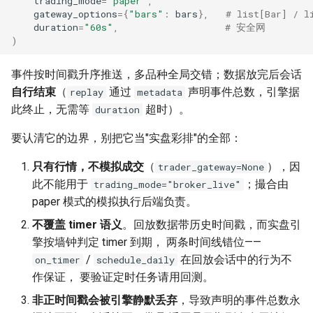
trading_mode
=
"paper"
,
gateway_options
=
{
"bars"
:
bars
},
# list[Bar] / l
duration
=
"60s"
,
# 安全网
)
事件按时间戳升序推送，多品种全局交错；数据放完后会话
自行结束
（
通过
声明事件总数，引擎据
replay
metadata
此终止，无需等
超时）。
duration
要认清它的边界，别把它当"实盘彩排"的全部：
只有行情，不模拟成交
（
），因
trader_gateway=None
此不能用于
；撮合由
trading_mode="broker_live"
paper 模式的模拟执行后端负责。
不覆盖 timer 语义
。回放数据带历史时间戳，而实盘引
擎按墙钟判定 timer 到期， 两条时间线错位——
/
在回放会话中的行为不
on_timer
schedule_daily
作保证， 要验证定时任务请用回测。
非正时间戳会被引擎静默丢弃
，导致声明的事件总数永