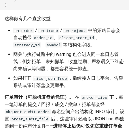
)
这样做有几个直接收益：
/
/
中的策略日志会
on_order
on_trade
on_reject
自动携带
、
、
order_id
client_order_id
、
等结构化字段。
strategy_id
symbol
网关与执行链路中的 warning 也会进入同一套日志管
线；例如拒单、未知撤单、收盘过期、严格语义下终态
尚未确认等问题，都更容易统一排查。
如果打开
，后续接入日志平台、告警
file_json=True
系统或审计落盘会更顺手。
订单审计（可脱机复盘的凭证）。
在
下，每
broker_live
一笔订单的提交 / 回报 / 成交 / 撤单 / 拒单都会经
命名空间产出结构化 INFO 审计。设
akquant.audit.order
置
后，这些审计还会以 JSON line 单独
order_audit_file
落到一份纯审计文件——
进程停止后仍可仅凭它重建订单全