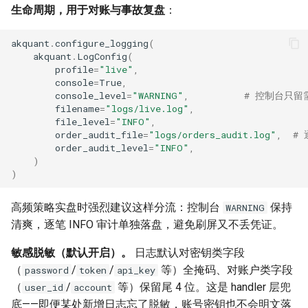
生命周期，用于对账与事故复盘
：
akquant
.
configure_logging
(
akquant
.
LogConfig
(
profile
=
"live"
,
console
=
True
,
console_level
=
"WARNING"
,
# 控制台只留
filename
=
"logs/live.log"
,
file_level
=
"INFO"
,
order_audit_file
=
"logs/orders_audit.log"
,
# 
order_audit_level
=
"INFO"
,
)
)
高频策略实盘时强烈建议这样分流：控制台
保持
WARNING
清爽，逐笔 INFO 审计单独落盘，避免刷屏又不丢凭证。
敏感脱敏（默认开启）。
日志默认对密钥类字段
（
/
/
等）全掩码、对账户类字段
password
token
api_key
（
/
等）保留尾 4 位。这是 handler 层兜
user_id
account
底——即便某处新增日志忘了脱敏，账号密钥也不会明文落