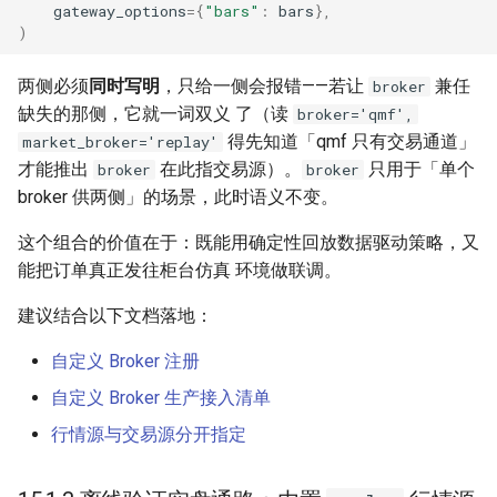
gateway_options
=
{
"bars"
:
bars
},
)
两侧必须
同时写明
，只给一侧会报错——若让
兼任
broker
缺失的那侧，它就一词双义 了（读
broker='qmf',
得先知道「qmf 只有交易通道」
market_broker='replay'
才能推出
在此指交易源）。
只用于「单个
broker
broker
broker 供两侧」的场景，此时语义不变。
这个组合的价值在于：既能用确定性回放数据驱动策略，又
能把订单真正发往柜台仿真 环境做联调。
建议结合以下文档落地：
自定义 Broker 注册
自定义 Broker 生产接入清单
行情源与交易源分开指定