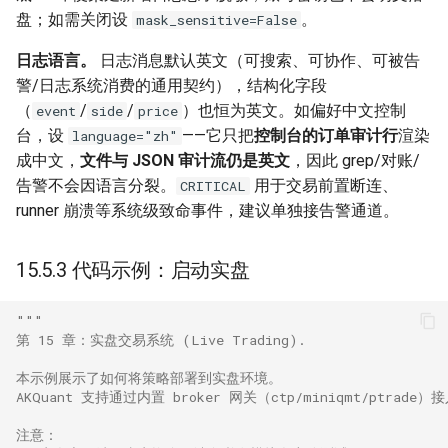
盘；如需关闭设
。
mask_sensitive=False
日志语言。
日志消息默认英文（可搜索、可协作、可被告
警/日志系统消费的通用契约），结构化字段
（
/
/
）也恒为英文。如偏好中文控制
event
side
price
台，设
——它只把
控制台的订单审计行
渲染
language="zh"
成中文，
文件与 JSON 审计流仍是英文
，因此 grep/对账/
告警不会因语言分裂。
用于交易前置断连、
CRITICAL
runner 崩溃等系统级致命事件，建议单独接告警通道。
15.5.3 代码示例：启动实盘
"""
第 15 章：实盘交易系统 (Live Trading).
本示例展示了如何将策略部署到实盘环境。
AKQuant 支持通过内置 broker 网关（ctp/miniqmt/ptrad
注意：