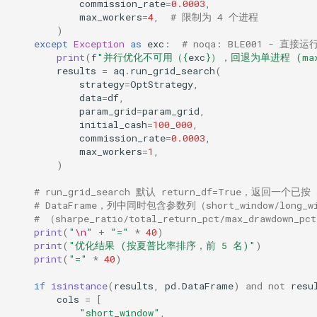
commission_rate
=
0.0003
,
max_workers
=
4
,
# 限制为 4 个进程
)
except
Exception
as
exc
:
# noqa: BLE001 -
print
(
f
"并行优化不可用（
{
exc
}
），回退为单进程 (max_
results
=
aq
.
run_grid_search
(
strategy
=
OptStrategy
,
data
=
df
,
param_grid
=
param_grid
,
initial_cash
=
100_000
,
commission_rate
=
0.0003
,
max_workers
=
1
,
)
# run_grid_search 默认 return_df=True，返回一个已按
# DataFrame，列中同时包含参数列（short_window/long_
# （sharpe_ratio/total_return_pct/max_drawdown_p
print
(
"
\n
"
+
"="
*
40
)
print
(
"优化结果 (按夏普比率排序，前 5 名)"
)
print
(
"="
*
40
)
if
isinstance
(
results
,
pd
.
DataFrame
)
and
not
resu
cols
=
[
"short_window"
,