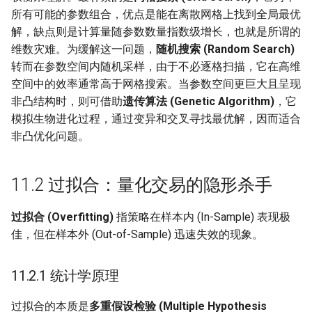
所有可能的参数组合，优点是能在离散网格上找到全局最优
11.8 目标函数的选择
解，缺点则是计算量随参数数量指数级增长，也就是所谓的
维数灾难。为缓解这一问题，
随机搜索 (Random Search)
11.9 聚类分析 (Cluster
转而在参数空间内随机采样，由于不必逐格扫描，它在高维
Analysis)
空间中的效率通常高于网格搜索。当参数空间更巨大且呈现
非凸结构时，则可借助
遗传算法 (Genetic Algorithm)
，它
11.10 回测长度与显著性
模拟生物进化过程，通过变异和交叉寻找最优解，因而适合
(Minimum Backtest Length)
非凸优化问题。
11.11 “抽屉问题” (The File
Drawer Problem)
11.2 过拟合：量化交易的隐形杀手
本章小结
过拟合 (Overfitting)
指策略在样本内 (In-Sample) 表现极
佳，但在样本外 (Out-of-Sample) 迅速失效的现象。
必须掌握
理解即可
11.2.1 统计学原理
过拟合的本质是
多重假设检验 (Multiple Hypothesis
实践提醒