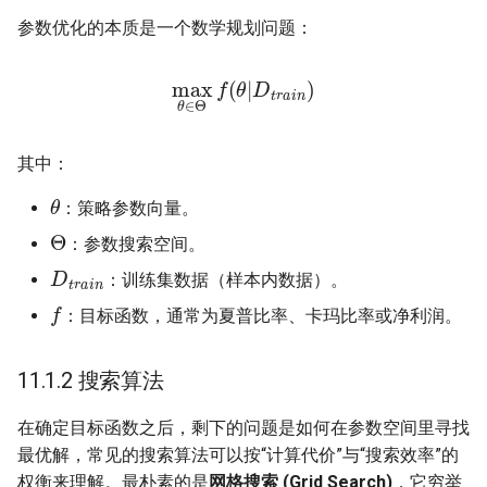
11.5 组合净化交叉验证
参数优化的本质是一个数学规划问题：
(Combinatorial Purged Cross-
Validation, CPCV)
max
θ
r
∈
a
i
Θ
n
)
f
(
θ
|
D
t
11.5.1 为什么需要 CPCV？
其中：
11.5.2 CPCV 原理
θ
：策略参数向量。
Θ
11.6 调整后的夏普比率
：参数搜索空间。
(Deflated Sharpe Ratio, DSR)
D
t
r
a
i
n
：训练集数据（样本内数据）。
f
11.7 高级优化算法
：目标函数，通常为夏普比率、卡玛比率或净利润。
11.7.1 遗传算法 (Genetic
11.1.2 搜索算法
Algorithm, GA)
在确定目标函数之后，剩下的问题是如何在参数空间里寻找
11.7.2 贝叶斯优化
最优解，常见的搜索算法可以按“计算代价”与“搜索效率”的
(Bayesian Optimization)
权衡来理解。最朴素的是
网格搜索 (Grid Search)
，它穷举