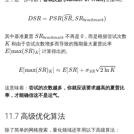
D
S
R
=
P
S
R
(
S
R
r
k
^
)
,
S
R
b
e
n
c
h
m
a
S
R
b
e
n
c
h
m
a
r
k
其中基准夏普
不再是 0，而是根据尝试次数
K
和由于尝试次数增多而导致的预期最大夏普比率
E
[
max
(
S
R
)
K
]
计算得出的。
E
[
max
(
S
R
)
K
]
≈
E
[
S
R
]
+
σ
S
R
2
ln
K
这意味着：
尝试的次数越多，你就应该要求越高的夏普比
率，才能确信这不是运气。
11.7 高级优化算法
除了简单的网格搜索，量化领域还常用以下高级算法：