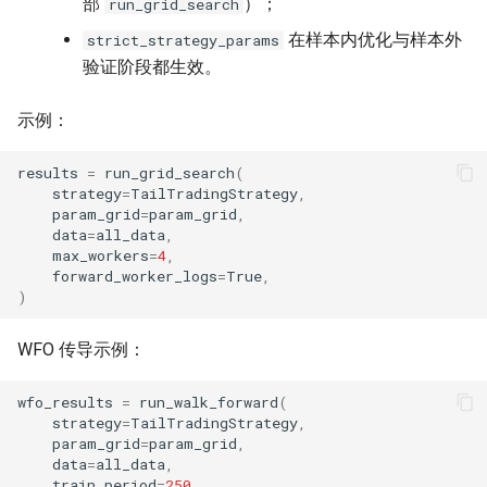
部
）；
run_grid_search
在样本内优化与样本外
strict_strategy_params
验证阶段都生效。
示例：
results
=
run_grid_search
(
strategy
=
TailTradingStrategy
,
param_grid
=
param_grid
,
data
=
all_data
,
max_workers
=
4
,
forward_worker_logs
=
True
,
)
WFO 传导示例：
wfo_results
=
run_walk_forward
(
strategy
=
TailTradingStrategy
,
param_grid
=
param_grid
,
data
=
all_data
,
train_period
=
250
,