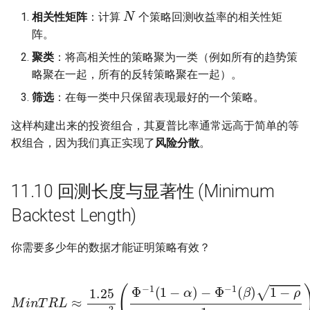
N
相关性矩阵
：计算
个策略回测收益率的相关性矩
阵。
聚类
：将高相关性的策略聚为一类（例如所有的趋势策
略聚在一起，所有的反转策略聚在一起）。
筛选
：在每一类中只保留表现最好的一个策略。
这样构建出来的投资组合，其夏普比率通常远高于简单的等
权组合，因为我们真正实现了
风险分散
。
11.10 回测长度与显著性 (Minimum
Backtest Length)
你需要多少年的数据才能证明策略有效？
M
i
n
T
R
−
L
Φ
≈
−
1.25
1
(
β
)
S
1
R
−
^
ρ
2
1
(
−
Φ
ρ
−
)
1
2
(
1
−
α
)