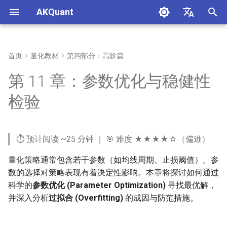
AKQuant
正
中文
在
English
首页
量化教材
第四部分：高阶篇
第1章：量化投资概述与环境
第4章：事件驱动回测原理
第6章：A 股市场微观结构与
学习目标
第15章：实盘交易系统与运维
第16章：AKQuant 技术指标体
附录 A：环境与复现
初
第 11 章：参数优化与稳健性
搭建
策略实战
系与应用
始
第5章：策略开发实战
前置知识
附录 B：引用、许可与勘误
检验
第2章：量化编程基础
第7章：期货市场与衍生品策
化
略
本章实践入口
附录 C：常见误区对照表
搜
第3章：金融数据获取与处理
⏱️ 预计阅读 ~25 分钟 ｜ 🎯 难度 ★★★★☆（偏难）
第8章：期权定价与波动率策
快速运行与验收
索
略
量化策略通常包含若干参数（如均线周期、止损阈值）。参
引
11.1 参数优化理论
数的选择对策略表现有着决定性影响。本章将探讨如何通过
第9章：基金投资与资产配置
擎
科学的
参数优化 (Parameter Optimization)
寻找最优解，
理论
11.1.1 目标函数 (Objective
并深入分析
过拟合 (Overfitting)
的成因与防范措施。
Function)