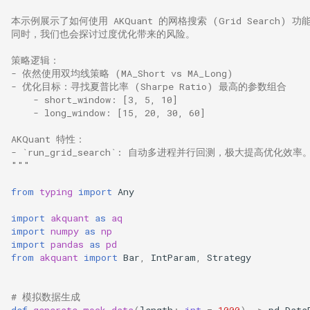
本示例展示了如何使用 AKQuant 的网格搜索 (Grid Search)
同时，我们也会探讨过度优化带来的风险。
策略逻辑：
- 依然使用双均线策略 (MA_Short vs MA_Long)
- 优化目标：寻找夏普比率 (Sharpe Ratio) 最高的参数组合
    - short_window: [3, 5, 10]
    - long_window: [15, 20, 30, 60]
AKQuant 特性：
- `run_grid_search`: 自动多进程并行回测，极大提高优化效率
"""
from
typing
import
Any
import
akquant
as
aq
import
numpy
as
np
import
pandas
as
pd
from
akquant
import
Bar
,
IntParam
,
Strategy
# 模拟数据生成
def
generate_mock_data
(
length
:
int
=
1000
)
->
pd
.
Data