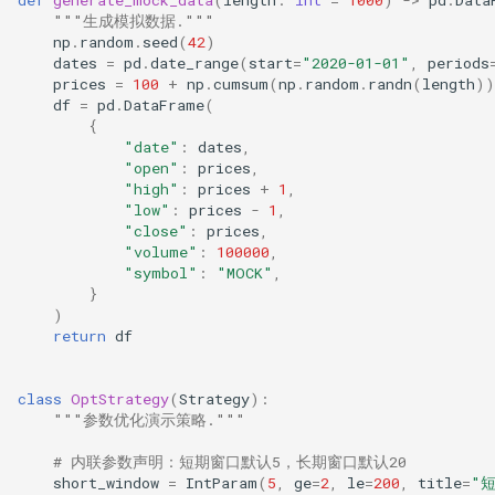
"""生成模拟数据."""
np
.
random
.
seed
(
42
)
dates
=
pd
.
date_range
(
start
=
"2020-01-01"
,
periods
prices
=
100
+
np
.
cumsum
(
np
.
random
.
randn
(
length
))
df
=
pd
.
DataFrame
(
{
"date"
:
dates
,
"open"
:
prices
,
"high"
:
prices
+
1
,
"low"
:
prices
-
1
,
"close"
:
prices
,
"volume"
:
100000
,
"symbol"
:
"MOCK"
,
}
)
return
df
class
OptStrategy
(
Strategy
):
"""参数优化演示策略."""
# 内联参数声明：短期窗口默认5，长期窗口默认20
short_window
=
IntParam
(
5
,
ge
=
2
,
le
=
200
,
title
=
"