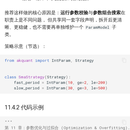
推荐这样做的核心原因是：
运行参数校验
与
参数组合搜索
在
职责上是不同问题， 但共享同一套字段声明，拆开后更清
晰、更稳健，也不需要再单独维护一个
子
ParamModel
类。
策略示意（节选）：
from
akquant
import
IntParam
,
Strategy
class
SmaStrategy
(
Strategy
):
fast_period
=
IntParam
(
10
,
ge
=
2
,
le
=
200
)
slow_period
=
IntParam
(
30
,
ge
=
3
,
le
=
500
)
11.4.2 代码示例
"""
第 11 章：参数优化与过拟合 (Optimization & Overfitting).