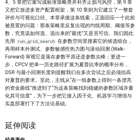
4、5 章把它重写成标准策略类并补齐止损与风控，第 9 章
又把它放进多资产配置框架，第 10 章则为它建立了一整套
评价与可视化口径。本章承接这条线索，正面回应一个此前
被悬置的问题：那条策略里反复出现的均线周期、阈值等参
数，究竟该如何选、选出来的“最优”又是否可信。我们因此
先用
在参数空间里搜索它的候选组合，
run_grid_search
再用样本外测试、参数敏感性热力图与滚动回测 (Walk-
Forward) 审视它是落在参数平原还是参数尖峰；更进一
步，CPCV 把单一历史路径扩展为夏普比率的概率分布，
DSR 与最小回测长度则提醒我们在多次尝试之后必须抬高
对夏普的要求。至此，主线从“在一组参数上得到一条漂亮
的资金曲线”推进到了“为这条策略找到稳健的参数区域并量
化其可信度”，为下一步把它接入因子化、机器学习增强与
实盘部署打下了方法论基础。
延伸阅读
经典著作