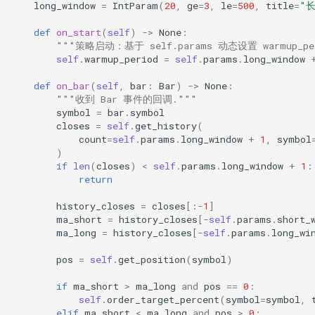
long_window
=
IntParam
(
20
,
ge
=
3
,
le
=
500
,
title
=
"
def
on_start
(
self
)
->
None
:
"""策略启动：基于 self.params 动态设置 warmup
self
.
warmup_period
=
self
.
params
.
long_window
def
on_bar
(
self
,
bar
:
Bar
)
->
None
:
"""收到 Bar 事件的回调."""
symbol
=
bar
.
symbol
closes
=
self
.
get_history
(
count
=
self
.
params
.
long_window
+
1
,
symbol
)
if
len
(
closes
)
<
self
.
params
.
long_window
+
1
:
return
history_closes
=
closes
[:
-
1
]
ma_short
=
history_closes
[
-
self
.
params
.
short_
ma_long
=
history_closes
[
-
self
.
params
.
long_wi
pos
=
self
.
get_position
(
symbol
)
if
ma_short
>
ma_long
and
pos
==
0
:
self
.
order_target_percent
(
symbol
=
symbol
,
elif
ma_short
<
ma_long
and
pos
>
0
: