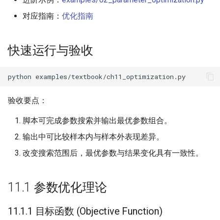
11.3.3 滚动回测 (Walk-
对应指南：
优化指南
Forward Analysis)
11.4 AKQuant 优化实战
快速运行与验收
11.4.0 Windows 并行运行前
python
置条件
验收要点：
11.4.1 参数模型驱动（适合
页面化）
脚本可完成参数搜索并输出最优参数组合。
输出中可比较样本内与样本外表现差异。
11.4.2 代码示例
改变搜索范围后，最优参数与结果变化具有一致性。
11.4.2A 新参数（并行日志
与严格参数校验）
11.1 参数优化理论
11.4.3 结果分析
11.1.1 目标函数 (Objective Function)