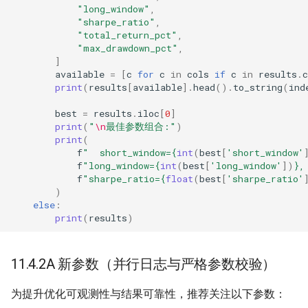
"long_window"
,
"sharpe_ratio"
,
"total_return_pct"
,
"max_drawdown_pct"
,
]
available
=
[
c
for
c
in
cols
if
c
in
results
.
print
(
results
[
available
]
.
head
()
.
to_string
(
ind
best
=
results
.
iloc
[
0
]
print
(
"
\n
最佳参数组合:"
)
print
(
f
"  short_window=
{
int
(
best
[
'short_window'
f
"long_window=
{
int
(
best
[
'long_window'
])
}
,
f
"sharpe_ratio=
{
float
(
best
[
'sharpe_ratio'
)
else
:
print
(
results
)
11.4.2A 新参数（并行日志与严格参数校验）
为提升优化可观测性与结果可靠性，推荐关注以下参数：