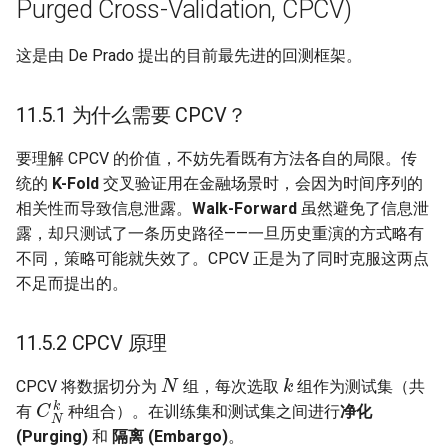
Purged Cross-Validation, CPCV)
这是由 De Prado 提出的目前最先进的回测框架。
11.5.1 为什么需要 CPCV？
要理解 CPCV 的价值，不妨先看既有方法各自的局限。传
统的
K-Fold
交叉验证用在金融场景时，会因为时间序列的
相关性而导致信息泄露。
Walk-Forward
虽然避免了信息泄
露，却只测试了一条历史路径——一旦历史重演的方式略有
不同，策略可能就失效了。CPCV 正是为了同时克服这两点
不足而提出的。
11.5.2 CPCV 原理
N
k
CPCV 将数据切分为
组，每次选取
组作为测试集（共
C
N
k
有
种组合）。在训练集和测试集之间进行
净化
(Purging)
和
隔离 (Embargo)
。