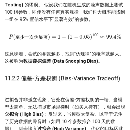
Testing)
的谬误。 假设我们在随机生成的噪声数据上测试
100 组参数，即使没有任何真实规律，我们也大概率能找到
主线推进
一组在 95% 置信水平下“显著有效”的参数。
延伸阅读
至少一次伪显著
)
=
1
−
P
(
(
1
−
0.05
)
100
≈
99.4
%
至
少
一
次
伪
显
著
课后练习
至
少
一
次
伪
显
著
这意味着，尝试的参数越多，找到“伪规律”的概率就越大。
基础题
这被称为
数据窥探偏差 (Data Snooping Bias)
。
应用题
11.2.2 偏差-方差权衡 (Bias-Variance Tradeoff)
综合题
常见错误与排查
过拟合并非孤立现象，它处在偏差-方差权衡的一端。当模
型太简单、无法捕捉市场规律时（如买入持有），就会出现
欠拟合 (High Bias)
；反过来，当模型太复杂、以至于记住
了历史数据的噪音时（如用 10 个参数拟合 100 天的数
据），则会陷入
过拟合 (High Variance)
。优化的目标因此