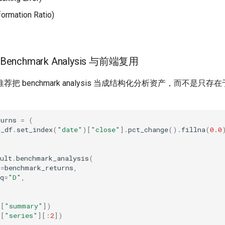
rmation Ratio)
 Benchmark Analysis 与前端复用
把 benchmark analysis 当成结构化分析资产，而不是只存在于
turns
=
(
k_df
.
set_index
(
"date"
)[
"close"
]
.
pct_change
()
.
fillna
(
0.0
ult
.
benchmark_analysis
(
k
=
benchmark_returns
,
q
=
"D"
,
d
[
"summary"
])
d
[
"series"
][:
2
])