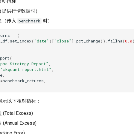
滚动指标
（提供行情数据时）
块（传入
时）
benchmark
turns
=
(
k_df
.
set_index
(
"date"
)[
"close"
]
.
pct_change
()
.
fillna
(
0.0
port
(
lpha Strategy Report"
,
=
"akquant_report.html"
,
e
,
k
=
benchmark_returns
,
展示以下相对指标：
otal Excess)
nnual Excess)
king Error)