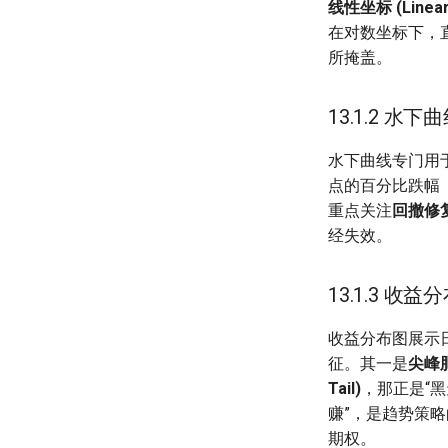
线性坐标 (Linear 
在对数坐标下，
所掩盖。
13.1.2 水下曲线
水下曲线专门用
点的百分比跌幅（0
重点关注
回撤修复期
经失效。
13.1.3 收益分布图
收益分布图展示日收
征。其一是
尖峰肥尾
Tail)
，那正是“
赚”，是趋势策
期权。