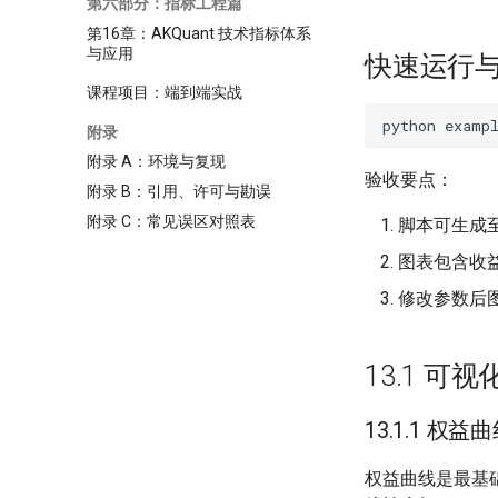
第六部分：指标工程篇
第16章：AKQuant 技术指标体系
与应用
快速运行
课程项目：端到端实战
python
附录
附录 A：环境与复现
验收要点：
附录 B：引用、许可与勘误
附录 C：常见误区对照表
脚本可生成
图表包含收
修改参数后
13.1 
13.1.1 权益曲线
权益曲线是最基