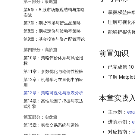
第三部分：策略篇
第6章：A 股市场微观结构与策略
掌握权益曲
实战
理解可视化
第7章：期货市场与衍生品策略
第8章：期权定价与波动率策略
能够把报告
第9章：基金投资与资产配置理论
第四部分：高阶篇
前置知识
第10章：策略评价体系与风险指
标
已完成第 1
第11章：参数优化与稳健性检验
了解 Matpl
第12章：机器学习在量化中的应
用
第13章：策略可视化与报表分析
本章实践
第14章：高性能因子挖掘与表达
式引擎
主示例：
exa
第五部分：实盘篇
进阶示例：
e
第15章：实盘交易系统与运维
对应指南：