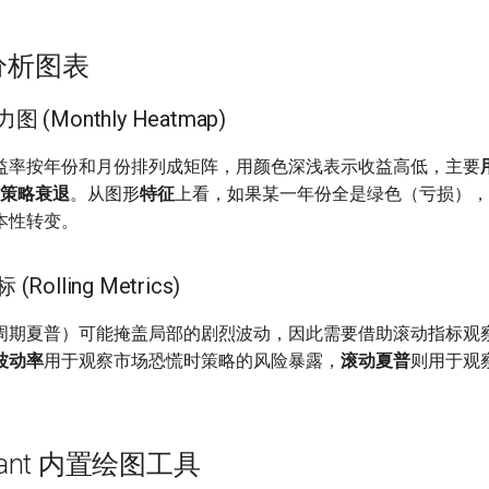
级分析图表
图 (Monthly Heatmap)
益率按年份和月份排列成矩阵，用颜色深浅表示收益高低，主要
策略衰退
。从图形
特征
上看，如果某一年份全是绿色（亏损），
本性转变。
(Rolling Metrics)
周期夏普）可能掩盖局部的剧烈波动，因此需要借助滚动指标观
波动率
用于观察市场恐慌时策略的风险暴露，
滚动夏普
则用于观
Quant 内置绘图工具