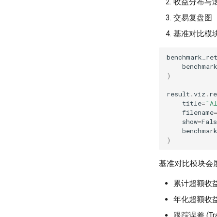
收益分布与
交易复盘图
基准对比模
benchmark_re
benchmar
)
result
.
viz
.
re
title
=
"A
filename
show
=
Fals
benchmar
)
基准对比模块会
累计超额收益 (T
年化超额收益 (A
跟踪误差 (Trac