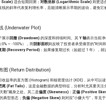
Scale)
适合短期回测；
对数坐标 (Logarithmic Scale)
则更适
直线的斜率代表复利增长率，且能清晰展示早期的波动，避免它
 (Underwater Plot)
于展示
回撤 (Drawdown)
的深度和持续时间。其
Y 轴
表示当前净
% ~ -100%），而
阴影面积
则反映了投资者承受痛苦的“时间和
 (Recovery Period)
：如果修复期过长（如超过 1 年），
 (Return Distribution)
益率的直方图 (Histogram) 和核密度估计 (KDE)，从中可
 (Fat Tails)
，这是金融数据的典型特征，分析时尤其要关注
黑天鹅”藏身之处。其二是
偏度 (Skewness)
：
正偏 (Positive Ske
略的典型形态；
负偏 (Negative Skew)
则对应“小赚大亏”，常见