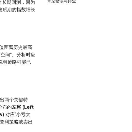
常见错误与排查
合长期回测，因为
被后期的指数增长
值距离历史最高
空间”。分析时应
就说明策略可能已
以读出两个关键特
分布的
左尾 (Left
w)
对应“小亏大
于套利策略或卖出