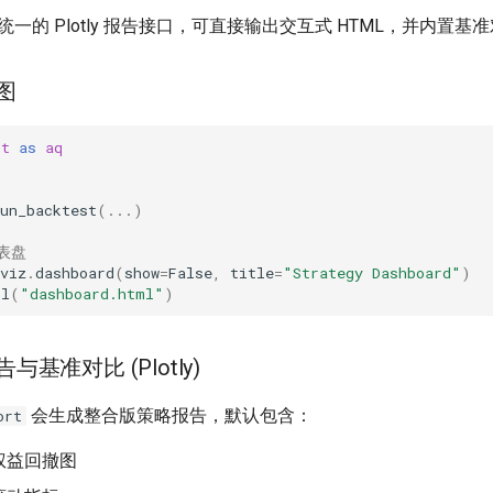
一的 Plotly 报告接口，可直接输出交互式 HTML，并内置
绘图
nt
as
aq
un_backtest
(
...
)
表盘
viz
.
dashboard
(
show
=
False
,
title
=
"Strategy Dashboard"
)
ml
(
"dashboard.html"
)
报告与基准对比 (Plotly)
会生成整合版策略报告，默认包含：
ort
权益回撤图