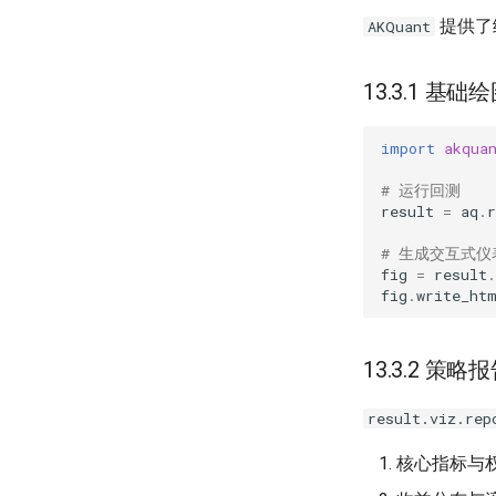
提供了统
AKQuant
13.3.1 基础
import
akqua
# 运行回测
result
=
aq
.
r
# 生成交互式仪
fig
=
result
.
fig
.
write_ht
13.3.2 策略
result.viz.rep
核心指标与