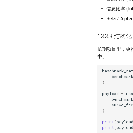
信息比率 (Info
Beta / Alpha
13.3.3 结构化
长期项目里，更推荐
中。
benchmark_re
benchmar
)
payload
=
res
benchmar
curve_fre
)
print
(
payloa
print
(
payloa